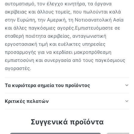
αυτοματισμό, τον έλεγχο κινητήρα, τα όργανα
ακρίβειας και άλλους τομείς, που πωλούνται καλά
στην Ευρώπη, την Αμερική, τη Νοτιοανατολική Ασία
και άλλες παγκόσμιες αγορές.Εμπιστευόμαστε σε
σταθερή ποιότητα ακριβείας, ανταγωνιστική
εργοστασιακή τιμή και ευέλικτες υπηρεσίες
προσαρμογής για να κερδίσει μακροπρόθεσμη
εμπιστοσύνη και συνεργασία από τους παγκόσμιους
αγοραστές.
Τα κυριότερα σημεία του προϊόντος
Προσαρμοσμένος ακριβής χαραγμένος
Κριτικές πελατών
κωδικοποιητής δίσκος SUS304 μεταλλικός
φωτοχημικός χαρακτικός περιστρεφόμενος
5.0
Συγγενικά προϊόντα
κωδικοποιητής δίσκος για αισθητήρα ελέγχου
Με βάση 50 πρόσφατες αναθεωρήσεις
κίνησης 2Γενική εικόνα του προϊόντος Η δική