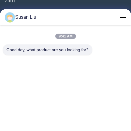
Σπίτι
Προϊόντα
Susan Liu
Βίντεο
Σχετικά Με Εμάς
9:41 AM
Γύρος Εργοστασίων
Good day, what product are you looking for?
Έλεγχος Ποιότητας
Επαφή
Ειδήσεις
Υποθέσεις
Ακολουθήστε Μας.