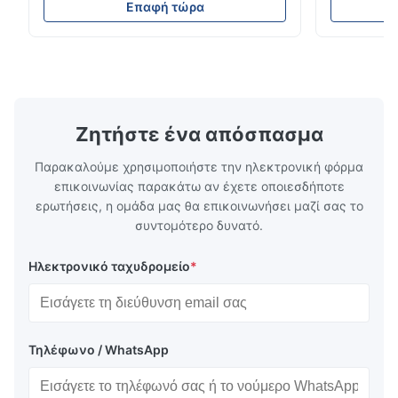
της πλάκας ροήςΗ τεχνολογία Xinhaisen
εφαρμογές.Π
Επαφή τώρα
ειδικεύεται στην κατασκευή υψηλής
πλήρους κύ
Dec 10.2025
ακρίβειας χημικά χαραγμένων πλακών
χρόνους πα
Good comunication, fullfilled as expected. Fully satisfied.
ροής για πλαστική ένεση, χύτευση με πεδίο
χαρακτικής 
και άλλες βιομηχανικές εφαρμογές.Οι ...
υψηλών επι
οποίες υπηρ
Ζητήστε ένα απόσπασμα
Παρακαλούμε χρησιμοποιήστε την ηλεκτρονική φόρμα
επικοινωνίας παρακάτω αν έχετε οποιεσδήποτε
ερωτήσεις, η ομάδα μας θα επικοινωνήσει μαζί σας το
συντομότερο δυνατό.
Ηλεκτρονικό ταχυδρομείο
*
Τηλέφωνο / WhatsApp