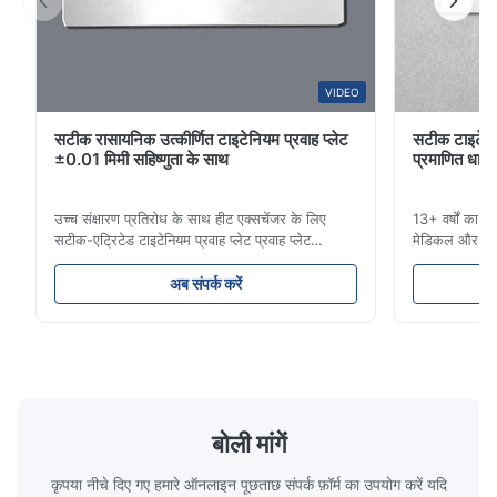
The product is ultra-precision.
O*r
VIDEO
O
सटीक रासायनिक उत्कीर्णित टाइटेनियम प्रवाह प्लेट
सटीक टाइटेनि
Jan 9.2026
±0.01 मिमी सहिष्णुता के साथ
प्रमाणित धातु न
Very good quality product, and great service, would definitely
use this manufacturer again
उच्च संक्षारण प्रतिरोध के साथ हीट एक्सचेंजर के लिए
13+ वर्षों का टा
सटीक-एट्रिटेड टाइटेनियम प्रवाह प्लेट प्रवाह प्लेट
मेडिकल और औद्
Aaron
अवलोकनसिन्हाइसेन प्रौद्योगिकी प्लास्टिक इंजेक्शन मोल्डिंग,
आईएटीएफ-प्रमाण
A
डाई कास्टिंग और अन्य औद्योगिक अनुप्रयोगों के लिए उच्च
साइकिल समाधान।
अब संपर्क करें
परिशुद्धता रासायनिक रूप से उत्कीर्ण प्रवाह प्लेटों के निर्माण
अनुप्रयोगों के 
Dec 10.2025
में माहिर है।हमारे प्रवा...
हम सेवा करते हैं
Good comunication, fullfilled as expected. Fully satisfied.
बोली मांगें
कृपया नीचे दिए गए हमारे ऑनलाइन पूछताछ संपर्क फ़ॉर्म का उपयोग करें यदि