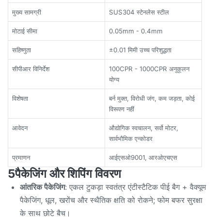
मुख्य सामग्री
SUS304 स्टेनलेस स्टील
मोटाई सीमा
0.05mm - 0.4mm
सहिष्णुता
±0.01 मिमी उच्च परिशुद्धता
सीपीआर विनिर्देश
100CPR - 1000CPR अनुकूलन
योग्य
विशेषता
बर्न मुक्त, विरोधी जंग, कम जड़ता, कोई
विरूपण नहीं
आवेदन
औद्योगिक स्वचालन, सर्वो मोटर,
सार्वभौमिक एन्कोडर
प्रमाणन
आईएसओ9001, आरओएचएस
5पैकेजिंग और शिपिंग विवरण
आंतरिक पैकेजिंग
: एकल टुकड़ा स्वतंत्र एंटीस्टैटिक पीई बैग + वैक्यूम
पैकेजिंग, धूल, खरोंच और स्थैतिक क्षति को रोकने; फोम बफर सुरक्षा
के साथ छोटे बैच।