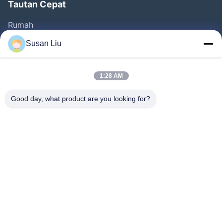
Tautan Cepat
Rumah
Produk
Susan Liu
Video
Tentang Kita
1:28 AM
Wisata Pabrik
Good day, what product are you looking for?
Kontrol Kualitas
Hubungi Kami
Berita
Kasus-Kasus
Ikuti Kami.