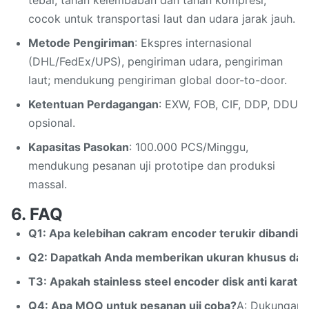
tebal, tahan kelembaban dan tahan kompresi,
cocok untuk transportasi laut dan udara jarak jauh.
Metode Pengiriman
: Ekspres internasional
(DHL/FedEx/UPS), pengiriman udara, pengiriman
laut; mendukung pengiriman global door-to-door.
Ketentuan Perdagangan
: EXW, FOB, CIF, DDP, DDU
opsional.
Kapasitas Pasokan
: 100.000 PCS/Minggu,
mendukung pesanan uji prototipe dan produksi
massal.
6. FAQ
Q1: Apa kelebihan cakram encoder terukir dibandi
Q2: Dapatkah Anda memberikan ukuran khusus dan 
T3: Apakah stainless steel encoder disk anti karat 
Q4: Apa MOQ untuk pesanan uji coba?
A: Dukungan M