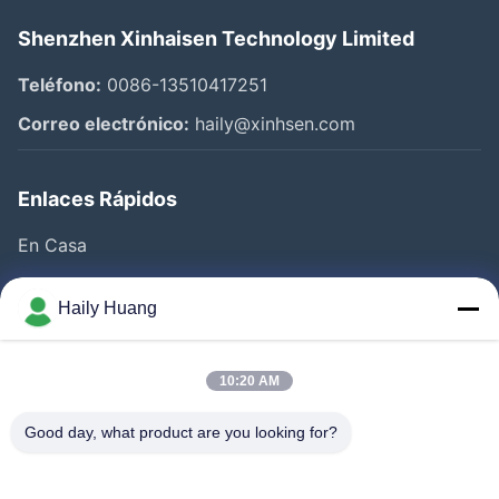
Shenzhen Xinhaisen Technology Limited
Teléfono:
0086-13510417251
Correo electrónico:
haily@xinhsen.com
Enlaces Rápidos
En Casa
Productos
Haily Huang
Videos
Sobre Nosotros
10:20 AM
Visita A La Fábrica
Good day, what product are you looking for?
Control De Calidad
Contacto