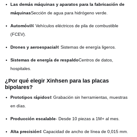
grabado)
Las demás máquinas y aparatos para la fabricación de
máquinas
Sección de agua para hidrógeno verde.
Paralelas, de tipo pin o
Patrón de campo de flujo
personalizadas
Automóvil
¢ Vehículos eléctricos de pila de combustible
(FCEV).
Drones y aeroespacial
¢ Sistemas de energía ligeros.
Sistemas de energía de respaldo
Centros de datos,
hospitales.
¿Por qué elegir Xinhsen para las placas
bipolares?
Prototipos rápidos
¢ Grabación sin herramientas, muestras
en días.
Producción escalable
- Desde 10 piezas a 1M+ al mes.
Alta precisión
¢ Capacidad de ancho de línea de 0,015 mm.