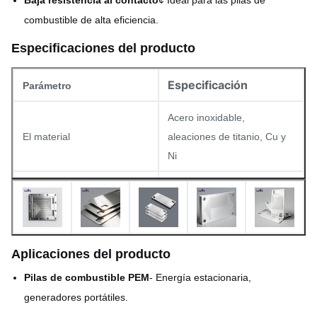
Baja resistencia al contacto
¢ Ideal para las pilas de
combustible de alta eficiencia.
Especificaciones del producto
Especificación
Parámetro
Acero inoxidable,
El material
aleaciones de titanio, Cu y
Ni
El grosor
0.5 ️ 3,0 mm
Tolerancia a la uniformidad
± 0,05 mm
Se aplicará el método
Aplicaciones del producto
Tamaño máximo de la placa
siguiente:
Pilas de combustible PEM
- Energía estacionaria,
generadores portátiles.
Ninguno (proceso de
Alturas de las orugas