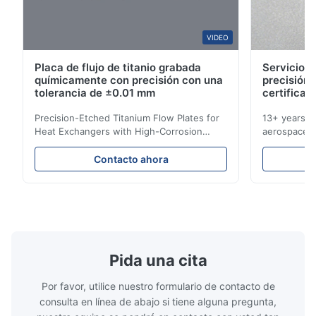
W*y
VIDEO
W
Placa de flujo de titanio grabada
Servicios 
Nov 6.2025
químicamente con precisión con una
precisión 
Excellent
tolerancia de ±0.01 mm
certificad
Precision-Etched Titanium Flow Plates for
13+ years ex
Heat Exchangers with High-Corrosion
aerospace, m
Resistance Flow Plate Overview Xinhaisen
applications.
Technology specializes in manufacturing
solutions wi
Contacto ahora
high-precision chemically etched flow
instant quo
plates for plastic injection molding, die
for High-Pe
casting, and other industrial applications.
Industries 
Our flow plates offer superior flow control,
solutions po
exceptional durability, and precise channel
components
geometries that optimize material
(heat-resist
distribution in production processes. Flow
structural 
Pida una cita
Plate Features Complex, Burr
(surgical to
Por favor, utilice nuestro formulario de contacto de
consulta en línea de abajo si tiene alguna pregunta,