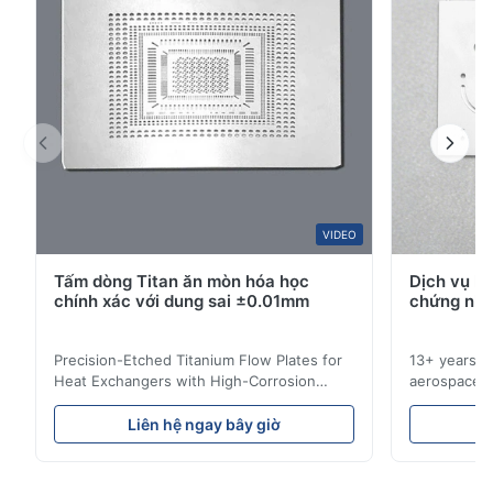
1
0
S*r
S
Jan 8.2026
Nice!!
W*y
VIDEO
W
Tấm dòng Titan ăn mòn hóa học
Dịch vụ k
Nov 6.2025
chính xác với dung sai ±0.01mm
chứng nhậ
Excellent
Precision-Etched Titanium Flow Plates for
13+ years ex
Heat Exchangers with High-Corrosion
aerospace, m
Resistance Flow Plate Overview Xinhaisen
applications.
Technology specializes in manufacturing
solutions wi
Liên hệ ngay bây giờ
L
high-precision chemically etched flow
instant quo
plates for plastic injection molding, die
for High-Pe
casting, and other industrial applications.
Industries 