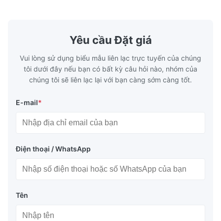
Our flow plates offer superior flow control,
solutions po
exceptional durability, and precise channel
components
geometries that optimize material
(heat-resist
distribution in production processes. Flow
structural 
Yêu cầu Đặt giá
Plate Features Complex, Burr
(surgical to
Vui lòng sử dụng biểu mẫu liên lạc trực tuyến của chúng
tôi dưới đây nếu bạn có bất kỳ câu hỏi nào, nhóm của
chúng tôi sẽ liên lạc lại với bạn càng sớm càng tốt.
E-mail
*
Điện thoại / WhatsApp
Tên