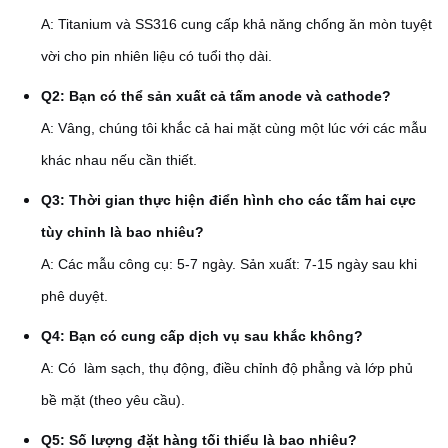
A: Titanium và SS316 cung cấp khả năng chống ăn mòn tuyệt
vời cho pin nhiên liệu có tuổi thọ dài.
Q2: Bạn có thể sản xuất cả tấm anode và cathode?
A: Vâng, chúng tôi khắc cả hai mặt cùng một lúc với các mẫu
khác nhau nếu cần thiết.
Q3: Thời gian thực hiện điển hình cho các tấm hai cực
tùy chỉnh là bao nhiêu?
A: Các mẫu công cụ: 5-7 ngày. Sản xuất: 7-15 ngày sau khi
phê duyệt.
Q4: Bạn có cung cấp dịch vụ sau khắc không?
A: Có ️ làm sạch, thụ động, điều chỉnh độ phẳng và lớp phủ
bề mặt (theo yêu cầu).
Q5: Số lượng đặt hàng tối thiểu là bao nhiêu?