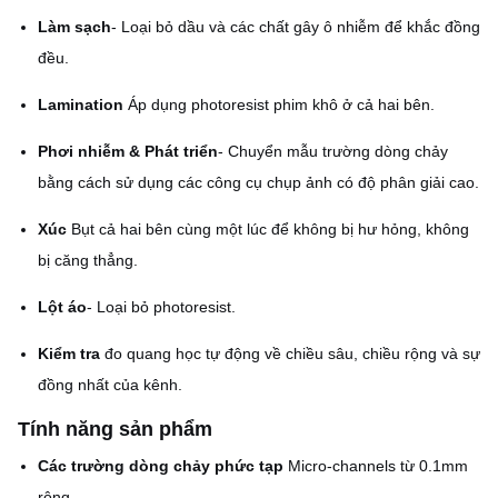
Làm sạch
- Loại bỏ dầu và các chất gây ô nhiễm để khắc đồng
đều.
Lamination
️ Áp dụng photoresist phim khô ở cả hai bên.
Phơi nhiễm & Phát triển
- Chuyển mẫu trường dòng chảy
bằng cách sử dụng các công cụ chụp ảnh có độ phân giải cao.
Xúc
️ Bụt cả hai bên cùng một lúc để không bị hư hỏng, không
bị căng thẳng.
Lột áo
- Loại bỏ photoresist.
Kiểm tra
️ đo quang học tự động về chiều sâu, chiều rộng và sự
đồng nhất của kênh.
Tính năng sản phẩm
Các trường dòng chảy phức tạp
️ Micro-channels từ 0.1mm
rộng.