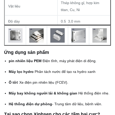
Thép không gỉ, hợp kim
Vật liệu
titan, Cu, Ni
Độ dày
0.5 ️ 3,0 mm
Độ khoan dung đồng nhất
±0,05 mm
Kích thước đĩa tối đa
1800 × 650 mm
Ứng dụng sản phẩm
Chiều cao của vòm
Không có (quá trình khắc)
pin nhiên liệu PEM
️ Điện tĩnh, máy phát điện di động.
Tương tự, kiểu chân hoặc
Mô hình trường dòng chảy
Máy lọc hydro
️ Phân tách nước để tạo ra hydro xanh
tùy chỉnh
Ô tô
¢ Xe điện pin nhiên liệu (FCEV).
Máy bay không người lái & không gian
️ Hệ thống điện nhẹ.
Hệ thống điện dự phòng
- Trung tâm dữ liệu, bệnh viện.
Tại sao chọn Xinhsen cho các tấm hai cực?