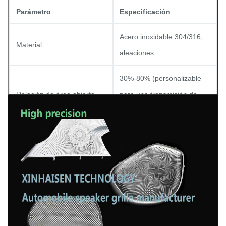
Parámetro
Especificación
Acero inoxidable 304/316,
Material
aleaciones
30%-80% (personalizable
Relación de área abierta
para una transmisión de
sonido óptima)
Tolerancia
±0.01mm
Mate, pulido o texturas
Acabado superficial
personalizadas
Tamaño
Personalizable