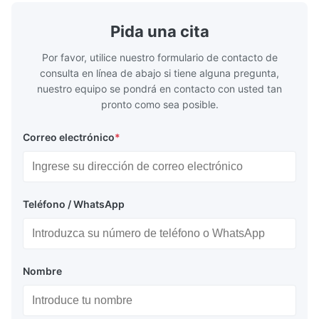
geometries that optimize material
(heat-resist
distribution in production processes. Flow
structural 
Pida una cita
Plate Features Complex, Burr
(surgical to
Por favor, utilice nuestro formulario de contacto de
consulta en línea de abajo si tiene alguna pregunta,
nuestro equipo se pondrá en contacto con usted tan
pronto como sea posible.
Correo electrónico
*
Teléfono / WhatsApp
Nombre