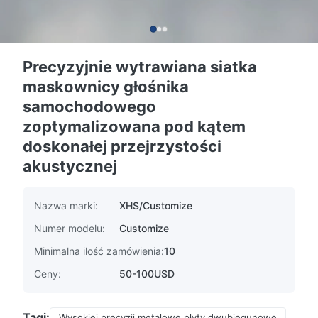
Precyzyjnie wytrawiana siatka
maskownicy głośnika
samochodowego
zoptymalizowana pod kątem
doskonałej przejrzystości
akustycznej
Nazwa marki:
XHS/Customize
Numer modelu:
Customize
Minimalna ilość zamówienia:
10
Ceny:
50-100USD
Tagi:
Wysokiej precyzji metalowe płyty dwubiegunowe