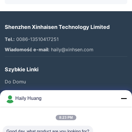
Shenzhen Xinhaisen Technology Limited
Tel.:
0086-13510417251
Wiadomość e-mail:
haily@xinhsen.com
Szybkie Linki
Do Domu
Produkty
Haily Huang
Filmy
O Nas
8:23 PM
Wycieczka Po Fabryce
Good day, what product are you looking for?