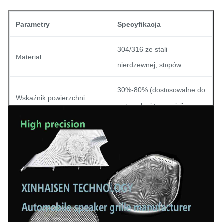
Parametry
Specyfikacja
304/316 ze stali
Materiał
nierdzewnej, stopów
30%-80% (dostosowalne do
Wskaźnik powierzchni
optymalnej transmisji
otwartej
dźwięku)
Tolerancja
± 0,01 mm
Pozostałe materiały, o
Wykończenie powierzchni
masie przekraczającej 10
kg