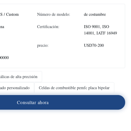
S / Custom
Número de modelo:
de costumbre
ina
Certificación:
ISO 9001, ISO
14001, IATF 16949
precio:
USD70-200
00000
álicas de alta precisión
bado personalizado
Celdas de combustible pemfc placa bipolar
C
o
n
s
u
l
t
a
r
a
h
o
r
a