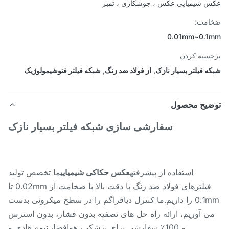
 شیمیایی عکس ، جوشکاری ، تمبر
امت:
0.01mm~0.1
سته کردن
ه فیلتر بسیار نازک
,
از فولاد ضد زنگ
,
شبکه فیلتر فتوشیمولوژیک
ضیح محصول
سفارشی سازی شبکه فیلتر بسیار نازک
استفاده از پیشرفته
عکس حکاکی شیمیایی
ما تخصص تولید
فیلترهای فولاد ضد زنگ با دقت بالا با ضخامت از 0.02mm تا
0.1mm را داریم.ما کنترل دیافراگم را در سطح میکرونی بدست
ی آوریم، ارائه راه حل های تصفیه بدون فشار، بدون استرس
و 100٪ سفارشی برای پزشکی، هوافضا، نیمه هادی و