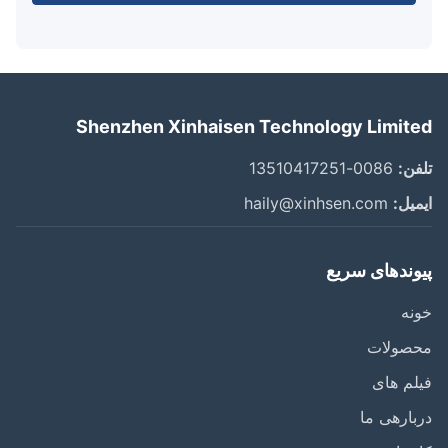
Shenzhen Xinhaisen Technology Limit
ن:
0086-13510417251
یل:
haily@xinhsen.com
وندهای سریع
ه
صولات
م های
ارهی ما