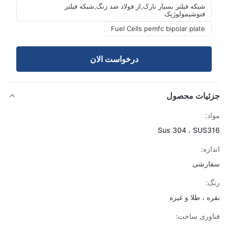
شبکه فیلتر بسیار نازک,از فولاد ضد زنگ,شبکه فیلتر
فتوشیمولوژیک
Fuel Cells pemfc bipolar plate
درخواست الان
ئیات محصول
د:
Sus 304 ، SUS
زه:
ارشی
:
ه ، طلا و غیره
وری ساخت: