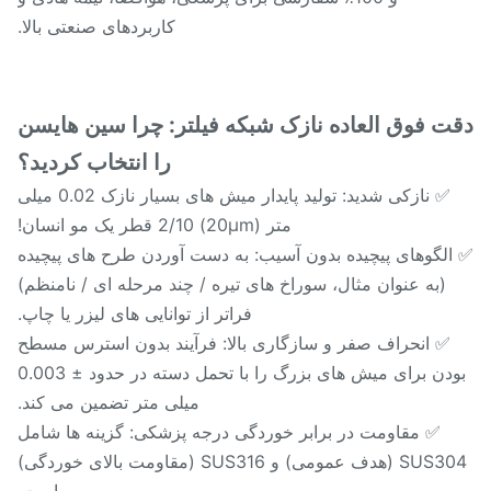
کاربردهای صنعتی بالا.
ت فوق العاده نازک
شبکه فیلتر: چرا سین هایسن
را انتخاب کردید؟
✅ نازکی شدید: تولید پایدار میش های بسیار نازک 0.02 میلی
متر (20μm) 2/10 قطر یک مو انسان!
لگوهای پیچیده بدون آسیب: به دست آوردن طرح های پیچیده
(به عنوان مثال، سوراخ های تیره / چند مرحله ای / نامنظم)
فراتر از توانایی های لیزر یا چاپ.
✅ انحراف صفر و سازگاری بالا: فرآیند بدون استرس مسطح
بودن برای میش های بزرگ را با تحمل دسته در حدود ± 0.003
میلی متر تضمین می کند.
✅ مقاومت در برابر خوردگی درجه پزشکی: گزینه ها شامل
SUS304 (هدف عمومی) و SUS316 (مقاومت بالای خوردگی)