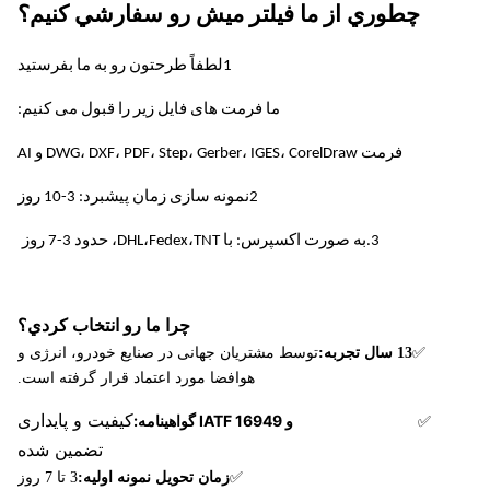
متر
میلی متر
چطوري از ما فيلتر ميش رو سفارشي کنيم؟
0.01 میلی
۶۰۰ میلی
1لطفاً طرحتون رو به ما بفرستيد
مس و آلیاژ
متر
1.5 میلی
متر × ۱۵۰۰
های مس
ما فرمت های فایل زیر را قبول می کنیم:
متر
میلی متر
فرمت DWG، DXF، PDF، Step، Gerber، IGES، CorelDraw و AI
0.01 میلی
۶۰۰ میلی
آلومینیوم
متر
1.5 میلی
متر × ۱۵۰۰
2نمونه سازی زمان پیشبرد: 3-10 روز
متر
میلی متر
3.به صورت اکسپرس: با DHL،Fedex،TNT، حدود 3-7 روز
۶۰۰ میلی
تیتانیوم و
0.01 میلی
متر × ۵۵۰
آلیاژ های
متر
۱ میلی
چرا ما رو انتخاب کردي؟
میلی متر
تیتانیوم
متر
✅
13 سال تجربه:
توسط مشتریان جهانی در صنایع خودرو، انرژی و
هوافضا مورد اعتماد قرار گرفته است.
کیفیت و پایداری
ISO 9001/14001 و IATF 16949 گواهینامه:
✅
تضمین شده
✅
زمان تحویل نمونه اولیه:
3 تا 7 روز