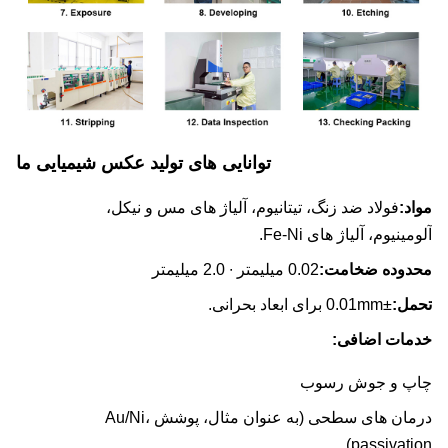
توانایی های تولید عکس شیمیایی ما
د:
فولاد ضد زنگ، تیتانیوم، آلیاژ های مس و نیکل،
ینیوم، آلیاژ های Fe-Ni.
دوده ضخامت:
0.02 میلیمتر ∙ 2.0 میلیمتر
مل:
±0.01mm برای ابعاد بحرانی.
مات اضافی:
پ و جوش رسوب
درمان های سطحی (به عنوان مثال، پوشش Au/Ni،
passivati