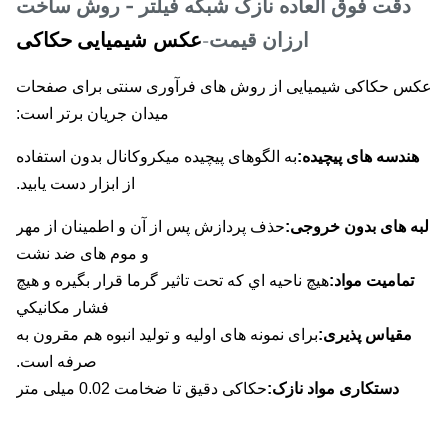
دقت فوق العاده نازک
شبکه فیلتر - روش ساخت
ارزان قیمت
عکس شیمیایی
حکاکی
-
س حکاکی شیمیایی از روش های فرآوری سنتی برای صفحات
میدان جریان برتر است:
ندسه های پیچیده:
به الگوهای پیچیده میکروکانال بدون استفاده
از ابزار دست یابید.
ه های بدون خروجی:
حذف پردازش پس از آن و اطمینان از مهر
و موم های ضد نشت
تماميت مواد:
هيچ ناحيه اي که تحت تاثير گرما قرار بگيره و هيچ
فشار مکانیکي
مقیاس پذیری:
برای نمونه های اولیه و تولید انبوه هم مقرون به
صرفه است.
دستکاری مواد نازک:
حکاکی دقیق تا ضخامت 0.02 میلی متر