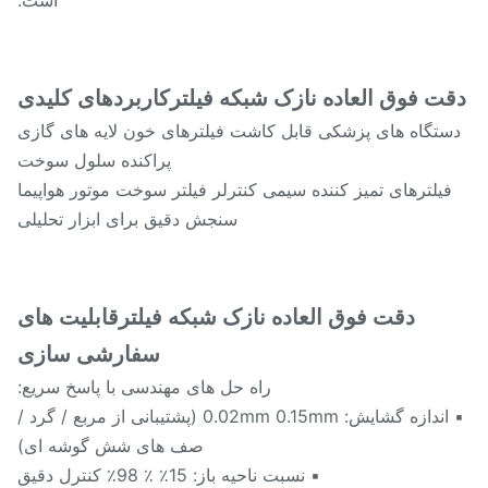
است.
ت فوق العاده نازک
شبکه فیلتر
کاربردهای کلیدی
ستگاه های پزشکی قابل کاشت فیلترهای خون لایه های گازی
پراکنده سلول سوخت
فیلترهای تمیز کننده سیمی کنترلر فیلتر سوخت موتور هواپیما
️ سنجش دقیق برای ابزار تحلیلی
دقت فوق العاده نازک
شبکه فیلتر
قابلیت های
سفارشی سازی
راه حل های مهندسی با پاسخ سریع:
▪ اندازه گشایش: 0.02mm 0.15mm (پشتیبانی از مربع / گرد /
صف های شش گوشه ای)
▪ نسبت ناحیه باز: 15٪ ٪ 98٪ کنترل دقیق