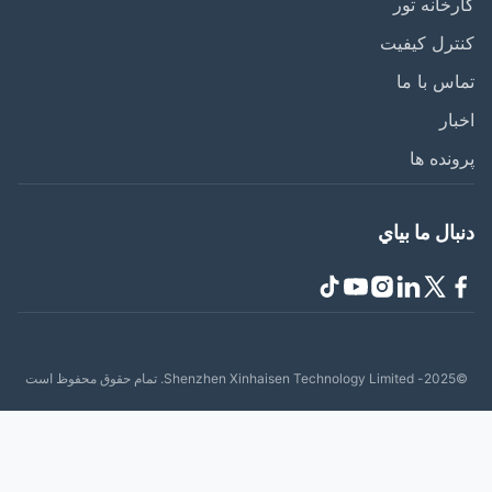
خانه تور
رل کیفیت
س با ما
ار
نده ها
ال ما بياي
حفوظ است