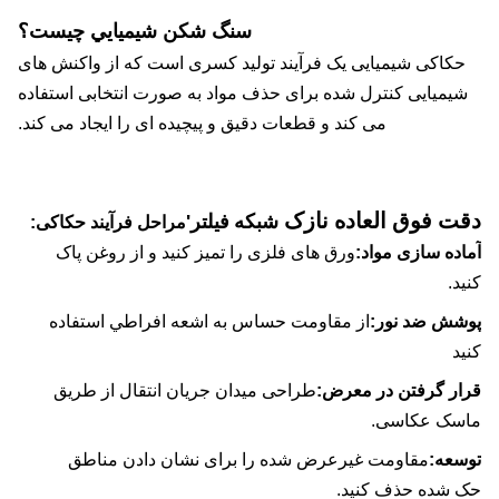
سنگ شکن شيميايي چيست؟
کاکی شیمیایی یک فرآیند تولید کسری است که از واکنش های
یمیایی کنترل شده برای حذف مواد به صورت انتخابی استفاده
می کند و قطعات دقیق و پیچیده ای را ایجاد می کند.
ت فوق العاده نازک
شبکه فیلتر
'
مراحل فرآیند حکاکی:
ده سازی مواد:
ورق های فلزی را تمیز کنید و از روغن پاک
د.
شش ضد نور:
از مقاومت حساس به اشعه افراطي استفاده
د
ر گرفتن در معرض:
طراحی میدان جریان انتقال از طریق
سک عکاسی.
عه:
مقاومت غیرعرض شده را برای نشان دادن مناطق
 شده حذف کنید.