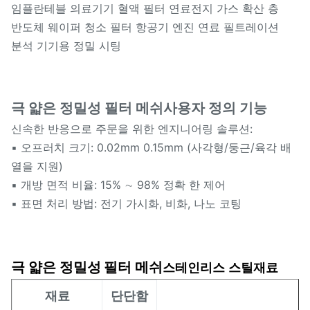
임플란테블 의료기기 혈액 필터 연료전지 가스 확산 층
반도체 웨이퍼 청소 필터 항공기 엔진 연료 필트레이션
분석 기기용 정밀 시팅
극 얇은 정밀성
필터 메쉬
사용자 정의 기능
신속한 반응으로 주문을 위한 엔지니어링 솔루션:
▪ 오프러치 크기: 0.02mm 0.15mm (사각형/둥근/육각 배
열을 지원)
▪ 개방 면적 비율: 15% ∼ 98% 정확 한 제어
▪ 표면 처리 방법: 전기 가시화, 비화, 나노 코팅
극 얇은 정밀성
필터 메쉬
재료
스테인리스 스틸
재료
단단함