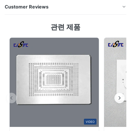
초미세 정밀 필터 메시 사용자 정의 고급을 사용사진 화학
Customer Reviews
에치기술, 우리는 고 정밀성 스테인레스 스틸 필터 메시
(필터 메시) 를 제조하는 데 전문화 0.02mm에서 0.1mm까
4.7
관련 제품
지 두께를 가지고 있습니다.우리는 미크론 수준의 오프레
Based on 50 reviews recently
이션 통제를 달성의료, 항공, 반도체 및 고급 산업용 용도로
5
67%
100% 맞춤형 필터레이션 솔루션을 제공합니다. 극 얇은 정
4
33%
밀성 필터 메시: 왜 신하이젠을 선택합니까?✅ 극도의 얇
3
0
2
0
음: 인간 머리카락의 지름의 2/10의 0.02mm (20μm) 초느
1
0
다란 망의 안정적인 생산!✅ 손상없이 복잡한 패턴: 레이저
또는 ...
B*a
B
Feb 10.2026
So good!
A*a
VIDEO
A