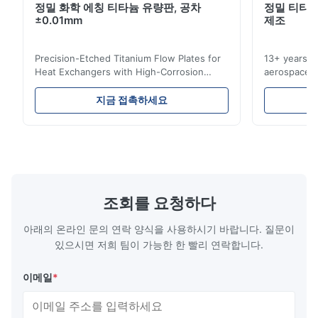
정밀 화학 에칭 티타늄 유량판, 공차
정밀 티타늄
Dec 10.2025
±0.01mm
제조
Pretty good.
Precision-Etched Titanium Flow Plates for
13+ years ex
A*d
Heat Exchangers with High-Corrosion
aerospace, m
A
Resistance Flow Plate Overview Xinhaisen
applications.
Technology specializes in manufacturing
solutions wi
Nov 27.2025
지금 접촉하세요
high-precision chemically etched flow
instant quo
The mesh is precise and the packaging is excellent.
plates for plastic injection molding, die
for High-Pe
casting, and other industrial applications.
Industries 
Our flow plates offer superior flow control,
solutions po
exceptional durability, and precise channel
components
geometries that optimize material
(heat-resist
distribution in production processes. Flow
structural 
조회를 요청하다
Plate Features Complex, Burr
(surgical to
아래의 온라인 문의 연락 양식을 사용하시기 바랍니다. 질문이
있으시면 저희 팀이 가능한 한 빨리 연락합니다.
이메일
*