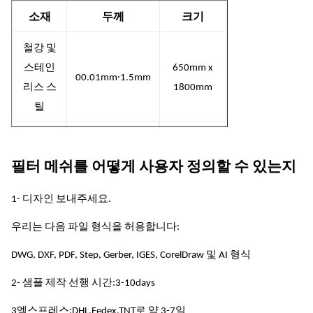
소재
두께
크기
철강 및
스테인
650mm x
∙
00.01mm
1.5mm
리스 스
1800mm
틸
니켈과
600mm x
∙
니켈 합
00.01mm
1.5mm
필터 메쉬를 어떻게 사용자 정의할 수 있는지
1500mm
금
1- 디자인 보내주세요.
구리 및
600mm x
우리는 다음 파일 형식을 허용합니다:
∙
구리 합
00.01mm
1.5mm
1500mm
금
DWG, DXF, PDF, Step, Gerber, IGES, CorelDraw 및 AI 형식
알루미
600mm x
2- 샘플 제작 선행 시간:3-10days
∙
00.01mm
1.5mm
늄
1500mm
3엑스프레스:DHL,Fedex,TNT로 약 3-7일