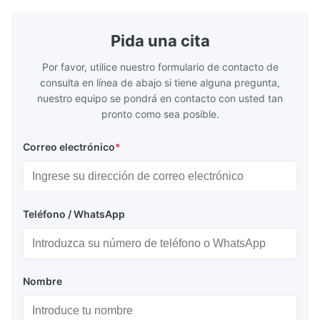
exceptional durability, and precise channel
components
geometries that optimize material
(heat-resist
distribution in production processes. Flow
structural 
Pida una cita
Plate Features Complex, Burr
(surgical to
Por favor, utilice nuestro formulario de contacto de
consulta en línea de abajo si tiene alguna pregunta,
nuestro equipo se pondrá en contacto con usted tan
pronto como sea posible.
Correo electrónico
*
Teléfono / WhatsApp
Nombre