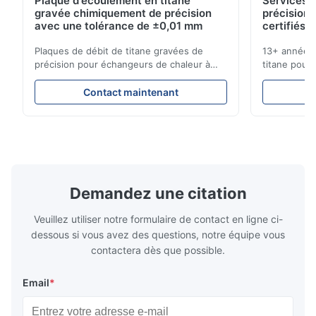
Plaque d'écoulement en titane
Services d
gravée chimiquement de précision
précision 
Jan 7.2026
avec une tolérance de ±0,01 mm
certifiés 
Good job! Like it.
Plaques de débit de titane gravées de
13+ années 
précision pour échangeurs de chaleur à
titane pour 
D*d
haute résistance à la corrosion Vue d'
médicales et
D
ensemble de la plaque de débitXinhaisen
solutions c
Contact maintenant
Technology est spécialisée dans la
livraison co
Dec 3.2025
fabrication de plaques d'écoulement
instantané !
The product is etched clearly and has achieved the effect I
gravées chimiquement de haute précision
pour applic
wanted.
pour le moulage par injection ...
Secteurs que
Demandez une citation
Veuillez utiliser notre formulaire de contact en ligne ci-
dessous si vous avez des questions, notre équipe vous
contactera dès que possible.
Email
*