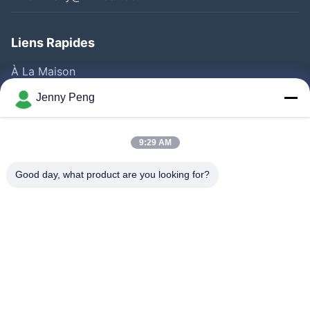
Liens Rapides
À La Maison
Produits
Jenny Peng
Vidéos
A Propos De Nous
9:29 AM
Visite D'usine
Good day, what product are you looking for?
Contrôle De La Qualité
Contact
Nouvelles
Les Affaires