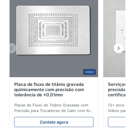
3
0
2
0
1
0
B*a
B
Feb 10.2026
So good!
A*a
VIDEO
A
Placa de fluxo de titânio gravada
Serviços d
Dec 17.2025
quimicamente com precisão com
precisão 
pretty good
tolerância de ±0,01mm
certificad
Placas de Fluxo de Titânio Gravadas com
13+ anos de
A*d
Precisão para Trocadores de Calor com Alta
titânio para
A
Resistência à Corrosão Visão Geral da Placa
médicas e in
de FluxoA Xinhaisen Technology é
soluções de
Nov 27.2025
Contato agora
especializada na fabricação de placas de
entrega com