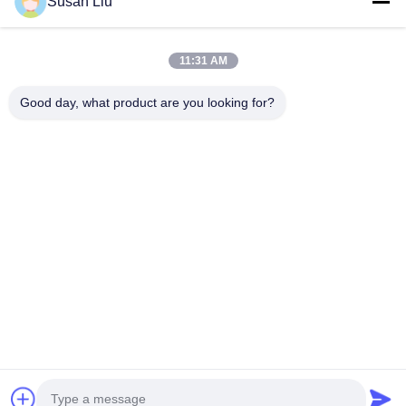
Susan Liu
Vídeos
Quem Somos
11:31 AM
Fábrica
Good day, what product are you looking for?
Controle De Qualidade
Fale Conosco
Notícias
Casos
Segue-Nos.
©2025- Shenzhen Xinhaisen Technology Limited. . Todos os direitos
reservados.