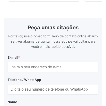
The mesh is precise and the packaging is excellent.
fluxo gravadas quimicamente de alta
orçamento i
precisão para moldagem por injeção de
Gravação de
plástico, fundição sob ...
Alto Desemp
Peça umas citações
Por favor, use o nosso formulário de contato online abaixo
se tiver alguma pergunta, nossa equipe vai voltar para
você o mais rápido possível.
E-mail
*
Telefone / WhatsApp
Nome