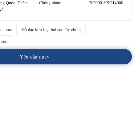
ung Quốc, Thâm
Chứng nhận:
ISO9001\ISO14000
yến
ính xác
Đồ đạc kim loại hai cực tùy chỉnh
 cực
Y
ê
u
c
ầ
u
n
g
a
y