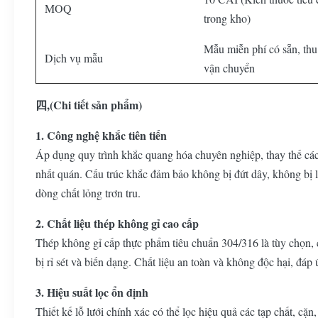
MOQ
trong kho)
Mẫu miễn phí có sẵn, thu
Dịch vụ mẫu
vận chuyển
四,(Chi tiết sản phẩm)
1. Công nghệ khắc tiên tiến
Áp dụng quy trình khắc quang hóa chuyên nghiệp, thay thế các
nhất quán. Cấu trúc khắc đảm bảo không bị đứt dây, không bị l
dòng chất lỏng trơn tru.
2. Chất liệu thép không gỉ cao cấp
Thép không gỉ cấp thực phẩm tiêu chuẩn 304/316 là tùy chọn, 
bị rỉ sét và biến dạng. Chất liệu an toàn và không độc hại, đáp
3. Hiệu suất lọc ổn định
Thiết kế lỗ lưới chính xác có thể lọc hiệu quả các tạp chất, cặ