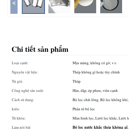
<
Chi tiết sản phẩm
Loại cạnh:
Mịn màng, không có gờ, v.v.
Nguyên vật liệu:
Thép không gỉ hoặc tùy chỉnh
Trị giá:
Thấp
Công nghệ sản xuất:
Hàn, dập, ép phun, viền cạnh
Cách sử dụng:
Bộ lọc chất lỏng, Bộ lọc không khí,
kiểu:
Phần tử bộ lọc
Từ khóa:
Màn hình lọc, Lưới lọc khắc, Lưới l
Bộ lọc nước khắc thép không gỉ
Làm nổi bật