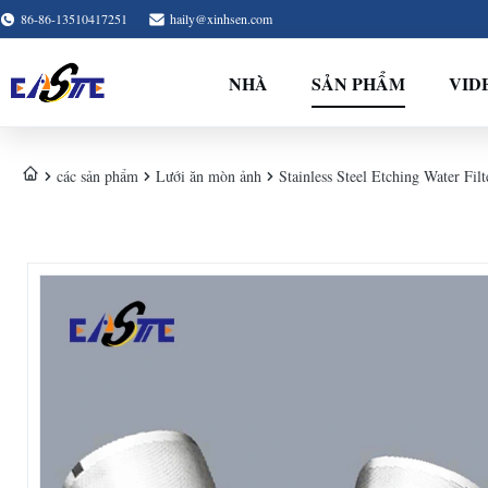
86-86-13510417251
haily@xinhsen.com
NHÀ
SẢN PHẨM
VID
các sản phẩm
Lưới ăn mòn ảnh
Stainless Steel Etching Water Fil