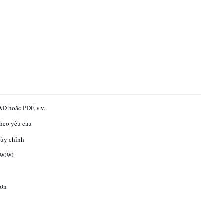
D hoặc PDF, v.v.
theo yêu cầu
tùy chỉnh
9090
ơn