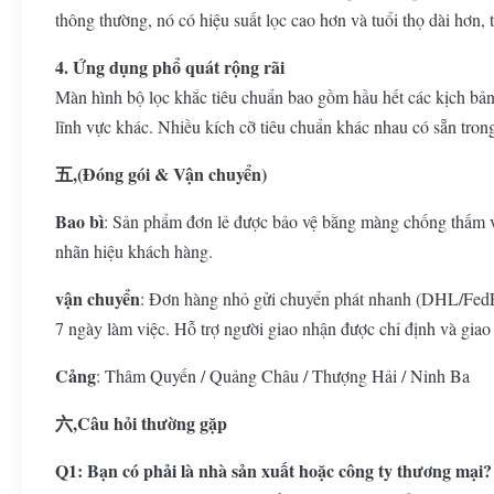
thông thường, nó có hiệu suất lọc cao hơn và tuổi thọ dài hơn, t
4. Ứng dụng phổ quát rộng rãi
Màn hình bộ lọc khắc tiêu chuẩn bao gồm hầu hết các kịch bản 
lĩnh vực khác. Nhiều kích cỡ tiêu chuẩn khác nhau có sẵn tro
五,(Đóng gói & Vận chuyển)
Bao bì
: Sản phẩm đơn lẻ được bảo vệ bằng màng chống thấm và 
nhãn hiệu khách hàng.
vận chuyển
: Đơn hàng nhỏ gửi chuyển phát nhanh (DHL/FedEx
7 ngày làm việc. Hỗ trợ người giao nhận được chỉ định và giao 
Cảng
: Thâm Quyến / Quảng Châu / Thượng Hải / Ninh Ba
六,Câu hỏi thường gặp
Q1: Bạn có phải là nhà sản xuất hoặc công ty thương mại?