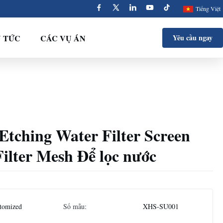
Tiếng Việt
N TỨC
CÁC VỤ ÁN
Yêu cầu ngay
l Etching Water Filter Screen
ilter Mesh Để lọc nước
tomized
Số mẫu:
XHS-SU001