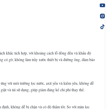
ách khắc tích hợp, với khoảng cách lỗ đồng đều và khẩu độ
ng có gờ, không làm trầy xước thiết bị và đường ống, đảm bảo
ứng với môi trường lọc nước, axit yếu và kiềm yếu, không dễ
giặt và tái sử dụng, giúp giảm đáng kể chi phí thay thế.
ổn định, không dễ bị chặn và có độ thấm tốt. So với màn lọc