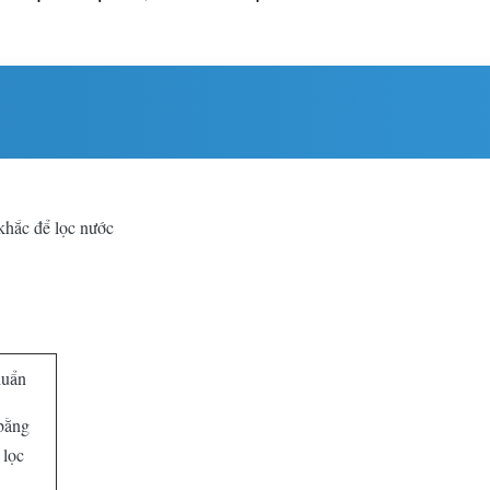
khắc để lọc nước
huẩn
bằng
 lọc