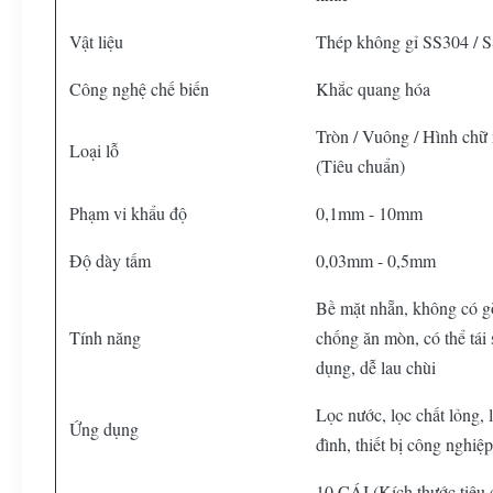
Vật liệu
Thép không gỉ SS304 / 
Công nghệ chế biến
Khắc quang hóa
Tròn / Vuông / Hình chữ 
Loại lỗ
(Tiêu chuẩn)
Phạm vi khẩu độ
0,1mm - 10mm
Độ dày tấm
0,03mm - 0,5mm
Bề mặt nhẵn, không có g
Tính năng
chống ăn mòn, có thể tái 
dụng, dễ lau chùi
Lọc nước, lọc chất lỏng, 
Ứng dụng
đình, thiết bị công nghiệ
10 CÁI (Kích thước tiêu