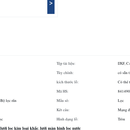
>
Tệp tài liệu:
DXF, CA
Tùy chỉnh:
có sẵn 
kích thước lỗ:
Có thể 
Mã HS:
841490
 Bộ lọc rắn
Mẫu số:
Lọc
Kết cấu:
Mạng đ
ọc
Hình dạng lỗ:
Tròn
lưới lọc kim loại khắc
lưới màn hình lọc nước
,
,