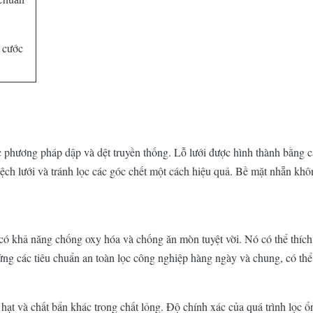
 cước
 phương pháp dập và dệt truyền thống. Lỗ lưới được hình thành bằng c
ệch lưới và tránh lọc các góc chết một cách hiệu quả. Bề mặt nhẵn khô
có khả năng chống oxy hóa và chống ăn mòn tuyệt vời. Nó có thể thích 
 ứng các tiêu chuẩn an toàn lọc công nghiệp hàng ngày và chung, có thể 
n, hạt và chất bẩn khác trong chất lỏng. Độ chính xác của quá trình lọc 