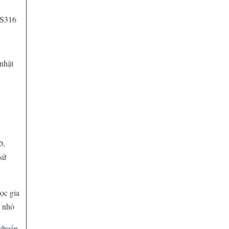
SS316
nhật
ờ,
sử
lọc gia
p nhỏ
 chuẩn