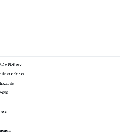
D o PDF, ecc.
ile su richiesta
lizzabile
9090
 rete
l'acqua