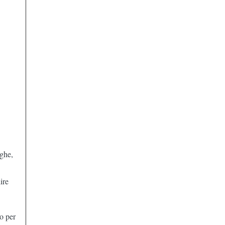
ughe,
lire
ro per