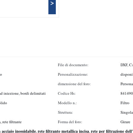
>
File di documento:
DXF, CA
to
Personalizzazione:
disponib
dimensione del foro:
Persona
d iniezione, bordi delimitati
Codice Hs:
841490
solido
Modello n.:
Filtro
Struttura:
Singola
, rete filtrante
Forma del foro:
Girare
n acciaio inossidabile
rete filtrante metallica incisa
rete per filtrazione del
,
,