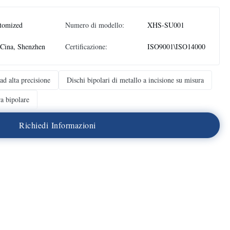
tomized
Numero di modello:
XHS-SU001
Cina, Shenzhen
Certificazione:
ISO9001\ISO14000
 ad alta precisione
Dischi bipolari di metallo a incisione su misura
ra bipolare
R
i
c
h
i
e
d
i
I
n
f
o
r
m
a
z
i
o
n
i