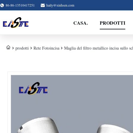
86-86-13510417251
haily@xinhsen.com
CASA.
PRODOTTI
prodotti
Rete Fotoincisa
Maglia del filtro metallico incisa sullo sc