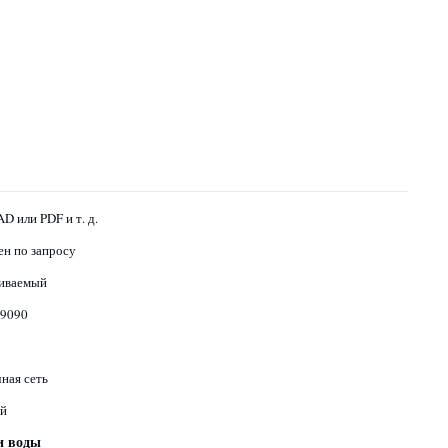
D или PDF и т. д.
ен по запросу
иваемый
9090
ная сеть
й
и воды