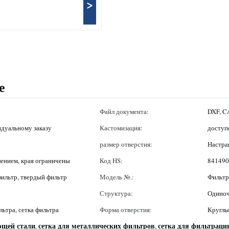
>
е
Файл документа:
DXF, CA
дуальному заказу
Кастомизация:
доступ
размер отверстия:
Настра
лением, края ограничены
Код HS:
841490
ильтр, твердый фильтр
Модель №.:
Фильтр
Структура:
Одиноч
льтра, сетка фильтра
Форма отверстия:
Круглы
ющей стали
сетка для металлических фильтров
сетка для фильтраци
,
,