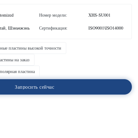
tomized
Номер модели:
XHS-SU001
тай, Шэньчжэнь
Сертификация:
ISO9001\ISO14000
ные пластины высокой точности
астины на заказ
полярная пластина
З
а
п
р
о
с
и
т
ь
с
е
й
ч
а
с