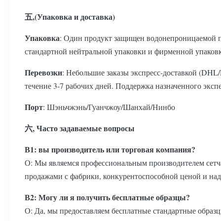
五,(Упаковка и доставка)
Упаковка
: Один продукт защищен водонепроницаемой пл
стандартной нейтральной упаковки и фирменной упаковк
Перевозки
: Небольшие заказы экспресс-доставкой (DHL
течение 3-7 рабочих дней. Поддержка назначенного экспе
Порт
: Шэньчжэнь/Гуанчжоу/Шанхай/Нинбо
六, Часто задаваемые вопросы
В1: вы производитель или торговая компания?
О: Мы являемся профессиональным производителем сетч
продажами с фабрики, конкурентоспособной ценой и на
В2: Могу ли я получить бесплатные образцы?
О: Да, мы предоставляем бесплатные стандартные образц