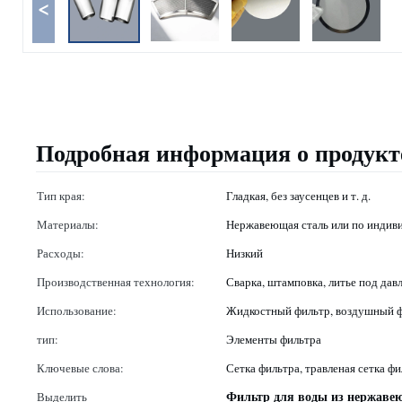
<
Подробная информация о продукт
Тип края:
Гладкая, без заусенцев и т. д.
Материалы:
Нержавеющая сталь или по индиви
Расходы:
Низкий
Производственная технология:
Сварка, штамповка, литье под дав
Использование:
Жидкостный фильтр, воздушный ф
тип:
Элементы фильтра
Ключевые слова:
Сетка фильтра, травленая сетка фи
Фильтр для воды из нержаве
Выделить