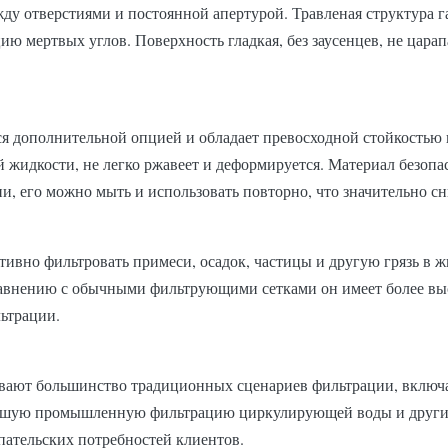
у отверстиями и постоянной апертурой. Травленая структура г
ю мертвых углов. Поверхность гладкая, без заусенцев, не цара
ся дополнительной опцией и обладает превосходной стойкостью 
 жидкости, не легко ржавеет и деформируется. Материал безопа
 его можно мыть и использовать повторно, что значительно сн
ивно фильтровать примеси, осадок, частицы и другую грязь в ж
равнению с обычными фильтрующими сетками он имеет более вы
ьтрации.
ают большинство традиционных сценариев фильтрации, включая
льшую промышленную фильтрацию циркулирующей воды и другие 
ательских потребностей клиентов.