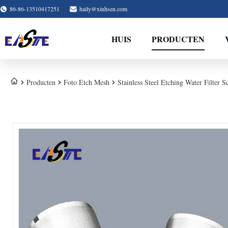
86-86-13510417251
haily@xinhsen.com
HUIS
PRODUCTEN
Producten
Foto Etch Mesh
Stainless Steel Etching Water Filter S