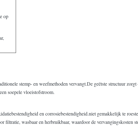
te op
ar,
raditionele stemp- en weefmethoden vervangt.De geëtste structuur zorgt 
 een soepele vloeistofstroom.
xidatiebestendigheid en corrosiebestendigheid.niet gemakkelijk te roeste
or filtratie, wasbaar en herbruikbaar, waardoor de vervangingskosten s