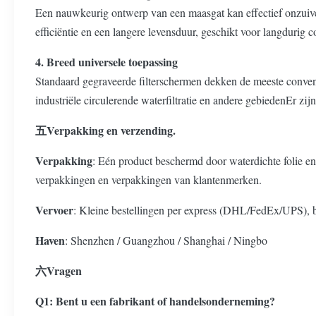
Een nauwkeurig ontwerp van een maasgat kan effectief onzuiverhe
efficiëntie en een langere levensduur, geschikt voor langdurig co
4. Breed universele toepassing
Standaard gegraveerde filterschermen dekken de meeste conventio
industriële circulerende waterfiltratie en andere gebiedenEr z
五Verpakking en verzending.
Verpakking
: Eén product beschermd door waterdichte folie en
verpakkingen en verpakkingen van klantenmerken.
Vervoer
: Kleine bestellingen per express (DHL/FedEx/UPS), b
Haven
: Shenzhen / Guangzhou / Shanghai / Ningbo
六Vragen
Q1: Bent u een fabrikant of handelsonderneming?