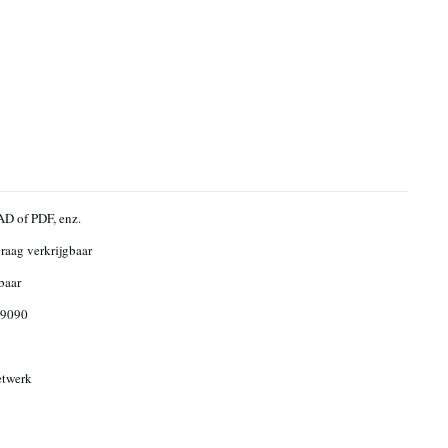
D of PDF, enz.
raag verkrijgbaar
baar
9090
etwerk