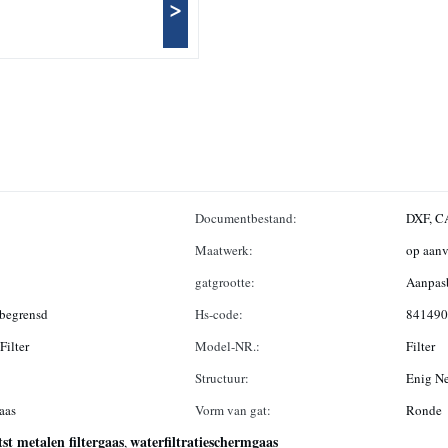
>
Documentbestand:
DXF, CA
Maatwerk:
op aanv
gatgrootte:
Aanpas
dbegrensd
Hs-code:
841490
Filter
Model-NR.:
Filter
Structuur:
Enig N
gaas
Vorm van gat:
Ronde
tst metalen filtergaas
waterfiltratieschermgaas
,