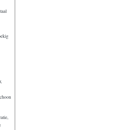
taal
oekig
r,
schoon
ratie,
e