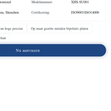
tomized
Modelnummer:
XHS-SU001
na, Shenzhen
Certificering:
ISO9001\ISO14000
van hoge precisie
Op maat gezette metalen bipolaire platen
plaat
N
u
a
a
n
v
r
a
g
e
n