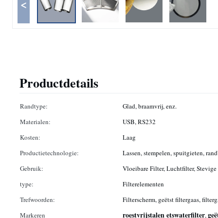
<
Productdetails
Randtype:
Glad, braamvrij, enz.
Materialen:
USB, RS232
Kosten:
Laag
Productietechnologie:
Lassen, stempelen, spuitgieten, ran
Gebruik:
Vloeibare Filter, Luchtfilter, Stevige 
type:
Filterelementen
Trefwoorden:
Filterscherm, geëtst filtergaas, filter
roestvrijstalen etswaterfilter
geë
Markeren
,