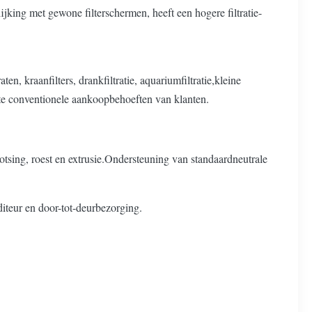
jking met gewone filterschermen, heeft een hogere filtratie-
, kraanfilters, drankfiltratie, aquariumfiltratie,kleine
ste conventionele aankoopbehoeften van klanten.
tsing, roest en extrusie.Ondersteuning van standaardneutrale
iteur en door-tot-deurbezorging.