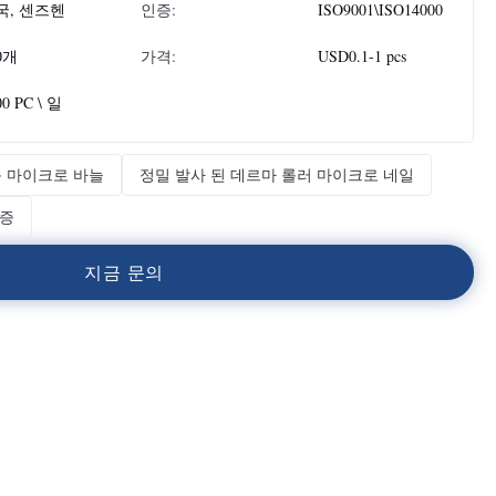
국, 센즈헨
인증:
ISO9001\ISO14000
0개
가격:
USD0.1-1 pcs
00 PC \ 일
 마이크로 바늘
정밀 발사 된 데르마 롤러 마이크로 네일
보증
지
금
문
의