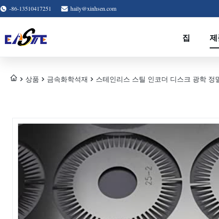
-86-13510417251
haily@xinhsen.com
집
제
상품
금속화학석재
스테인리스 스틸 인코더 디스크 광학 정밀