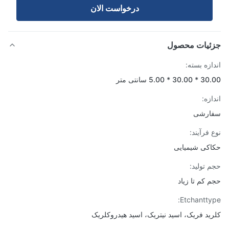
درخواست الان
ئیات محصول
ازه بسته:
3 * 5.00 سانتی متر
زه:
ارشی
 فرآیند:
کی شیمیایی
 تولید:
 کم تا زیاد
Etchantty
ید فریک، اسید نیتریک، اسید هیدروکلریک