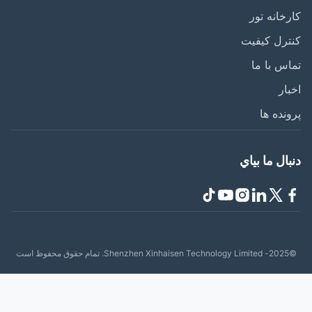
خانه تور
رل کیفیت
س با ما
ار
نده ها
ال ما بياي
حفوظ است