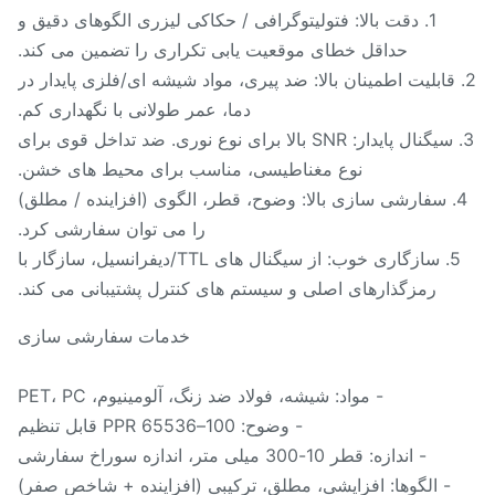
1. دقت بالا: فتولیتوگرافی / حکاکی لیزری الگوهای دقیق و
حداقل خطای موقعیت یابی تکراری را تضمین می کند.
. قابلیت اطمینان بالا: ضد پیری، مواد شیشه ای/فلزی پایدار در
دما، عمر طولانی با نگهداری کم.
3. سیگنال پایدار: SNR بالا برای نوع نوری. ضد تداخل قوی برای
نوع مغناطیسی، مناسب برای محیط های خشن.
4. سفارشی سازی بالا: وضوح، قطر، الگوی (افزاینده / مطلق)
را می توان سفارشی کرد.
5. سازگاری خوب: از سیگنال های TTL/دیفرانسیل، سازگار با
رمزگذارهای اصلی و سیستم های کنترل پشتیبانی می کند.
خدمات سفارشی سازی
- مواد: شیشه، فولاد ضد زنگ، آلومینیوم، PET، PC
- وضوح: 100–65536 PPR قابل تنظیم
- اندازه: قطر 10-300 میلی متر، اندازه سوراخ سفارشی
- الگوها: افزایشی، مطلق، ترکیبی (افزاینده + شاخص صفر)