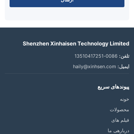
Shenzhen Xinhaisen Technology Limit
ن:
0086-13510417251
یل:
haily@xinhsen.com
وندهای سریع
ه
صولات
م های
ارهی ما