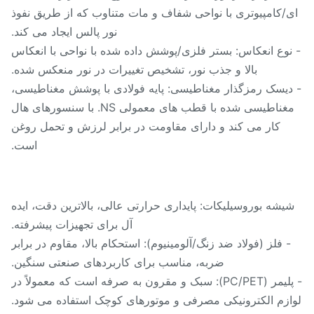
/کامپیوتری با نواحی شفاف و مات متناوب که از طریق نفوذ
نور پالس ایجاد می کند.
نوع انعکاس: بستر فلزی/پوشش داده شده با نواحی با انعکاس
بالا و جذب نور، تشخیص تغییرات در نور منعکس شده.
دیسک رمزگذار مغناطیسی: پایه فولادی با پوشش مغناطیسی،
مغناطیسی شده با قطب های معمولی NS. با سنسورهای هال
کار می کند و دارای مقاومت در برابر لرزش و تحمل روغن
است.
یشه بوروسیلیکات: پایداری حرارتی عالی، بالاترین دقت، ایده
آل برای تجهیزات پیشرفته.
- فلز (فولاد ضد زنگ/آلومینیوم): استحکام بالا، مقاوم در برابر
ضربه، مناسب برای کاربردهای صنعتی سنگین.
- پلیمر (PC/PET): سبک و مقرون به صرفه است که معمولاً در
ازم الکترونیکی مصرفی و موتورهای کوچک استفاده می شود.