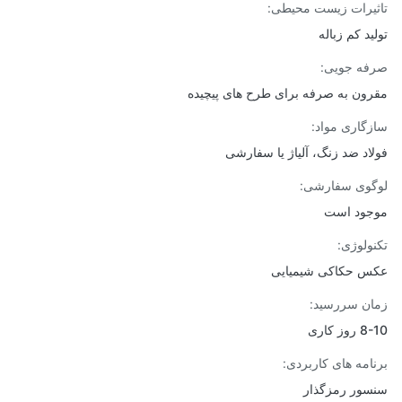
یرات زیست محیطی:
ید کم زباله
ه جویی:
ون به صرفه برای طرح های پیچیده
گاری مواد:
اد ضد زنگ، آلیاژ یا سفارشی
وی سفارشی:
ود است
ولوژی:
 حکاکی شیمیایی
ن سررسید:
ز کاری
امه های کاربردی:
ور رمزگذار