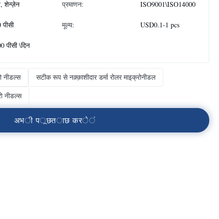
 शेन्ज़ेन
प्रमाणन:
ISO9001\ISO14000
 पीसी
मूल्य:
USD0.1-1 pcs
0 पीसी \दिन
रो नीडल्स
सटीक रूप से नक़्क़ाशीदार डर्मा रोलर माइक्रोनीडल
ो नीडल्स
अ
भ
ी
प
ू
छ
त
ा
छ
क
र
े
ं