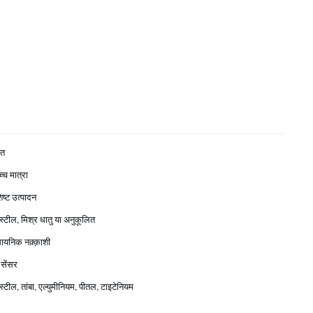
ित
्च मात्रा
्ट उत्पादन
 स्टील, मिश्र धातु या अनुकूलित
ायनिक नक़्क़ाशी
सेंसर
स्टील, तांबा, एल्युमीनियम, पीतल, टाइटेनियम