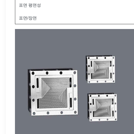
표면 평면성
표면/장면