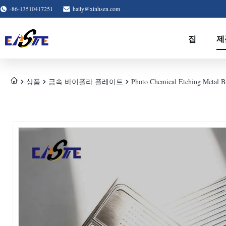
-86-13510417251
haily@xinhsen.com
집
제
상품
금속 바이폴라 플레이트
Photo Chemical Etching Metal Bi