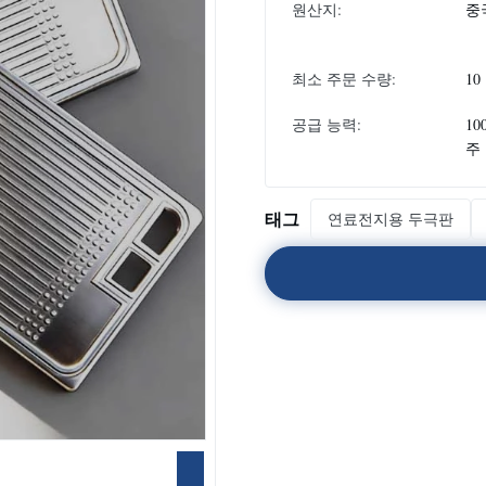
원산지:
중
최소 주문 수량:
10
공급 능력:
10
주
태그
연료전지용 두극판