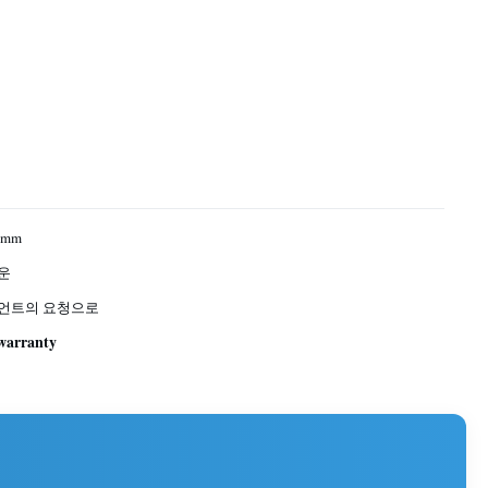
05mm
운
언트의 요청으로
 warranty