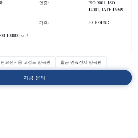
국
인증:
ISO 9001, ISO
14001, IATF 16949
가격:
50-100USD
000-100000pcd /
연료전지용 고정도 양극판
합금 연료전지 양극판
지
금
문
의