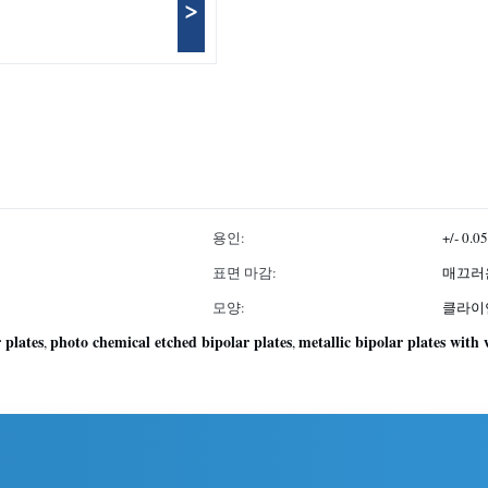
>
용인:
+/- 0.
표면 마감:
매끄러
모양:
클라이
 plates
photo chemical etched bipolar plates
metallic bipolar plates with
,
,