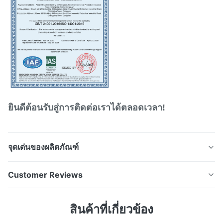
ยินดีต้อนรับสู่การติดต่อเราได้ตลอดเวลา!
จุดเด่นของผลิตภัณฑ์
แผ่นขั้วไฟฟ้าสองขั้ว (Bipolar Plates) ที่ผลิตด้วย
Customer Reviews
กระบวนการกัดด้วยสารเคมี (Photo Chemical Etching)
พร้อมคุณสมบัติทนทานต่อการกัดกร่อนยอดเยี่ยม แผ่นขั้ว
5.0
สินค้าที่เกี่ยวข้อง
ไฟฟ้าสองขั้ว (Bipolar Plates) คืออะไร?แผ่นขั้วไฟฟ้าสองขั้ว
Based on 50 reviews recently
(BPPs) เป็นส่วนประกอบหลักที่สำคัญในเซลล์เชื้อเพลิงและอิ