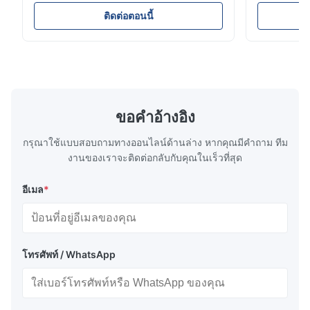
Resistance Flow Plate Overview Xinhaisen
applications.
Technology specializes in manufacturing
solutions wi
ติดต่อตอนนี้
high-precision chemically etched flow
instant quo
plates for plastic injection molding, die
for High-Pe
casting, and other industrial applications.
Industries 
Our flow plates offer superior flow control,
solutions po
exceptional durability, and precise channel
components
geometries that optimize material
(heat-resist
distribution in production processes. Flow
structural 
ขอคําอ้างอิง
Plate Features Complex, Burr
(surgical to
กรุณาใช้แบบสอบถามทางออนไลน์ด้านล่าง หากคุณมีคําถาม ทีม
งานของเราจะติดต่อกลับกับคุณในเร็วที่สุด
อีเมล
*
โทรศัพท์ / WhatsApp