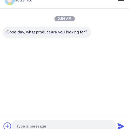
วิดีโอ
เกี่ยวกับเรา
2:54 AM
ทัวร์โรงงาน
Good day, what product are you looking for?
การควบคุมคุณภาพ
ติดต่อเรา
ข่าว
กรณี
ตามเรามา
©2025- Shenzhen Xinhaisen Technology Limited. สิทธิทั้งหมดถูกเก็บไว้