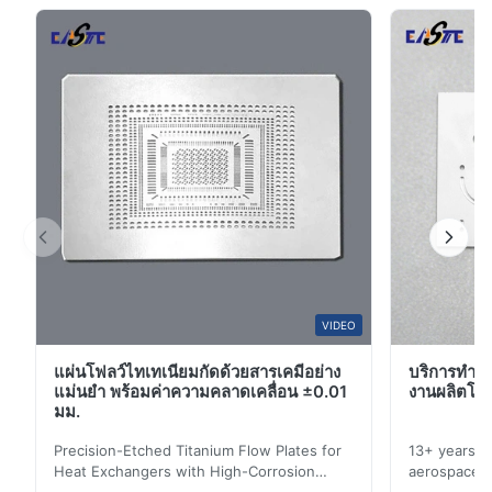
5
100%
เล็กโทรไลเซอร์ ทำหน้าที่เป็นองค์ประกอ...
4
0
3
0
2
0
1
0
S*r
S
Jan 8.2026
Nice!!
W*y
VIDEO
W
แผ่นโฟลว์ไทเทเนียมกัดด้วยสารเคมีอย่าง
บริการทําเ
Nov 6.2025
แม่นยำ พร้อมค่าความคลาดเคลื่อน ±0.01
งานผลิตโลห
Excellent
มม.
Precision-Etched Titanium Flow Plates for
13+ years ex
Heat Exchangers with High-Corrosion
aerospace, m