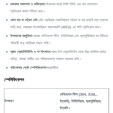
চমৎকার সমতলতা ও অভিন্নতা:
স্ট্যাকের মধ্যে টাইট সিলিং এবং কম যোগাযোগ
প্রতিরোধ ক্ষমতা নিশ্চিত করে।
কোন বার বা স্ট্রেস নেই:
এচিং প্রক্রিয়া মেকানিক্যাল স্ট্রেস বা বার ছাড়াই মসৃণ চ্যানেল
তৈরি করে, মেমব্রেন ইলেকট্রোড অ্যাসেম্বলি (MEA) এর ক্ষতি প্রতিরোধ করে।
উপাদানের বহুমুখিতা:
আমরা স্টেইনলেস স্টিল, টাইটানিয়াম এবং অ্যালুমিনিয়াম সহ বিভিন্ন
পরিবাহী ধাতু প্রক্রিয়া করতে পারি।
দ্রুত প্রোটোটাইপিং ও গণ উৎপাদন:
দ্রুত-টার্ন প্রোটোটাইপ থেকে উচ্চ-ভলিউম অর্ডার
পর্যন্ত, আমরা নমনীয় এবং পরিমাপযোগ্য সমাধান সরবরাহ করি।
বাইপোলার প্লেট স্পেসিফিকেশন
প্যারামিটার
স্পেসিফিকেশন
স্টেইনলেস স্টিল (304, 316L,
উপকরণ
ইত্যাদি), টাইটানিয়াম, অ্যালুমিনিয়াম,
ইত্যাদি।