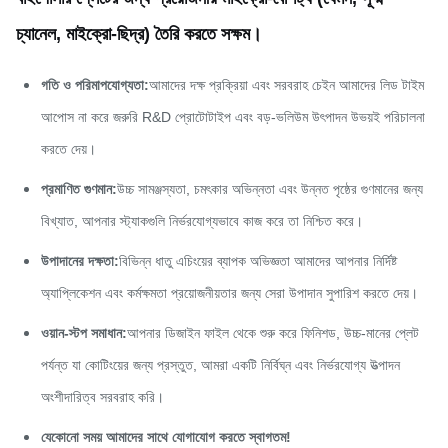
চ্যানেল, মাইক্রো-ছিদ্র) তৈরি করতে সক্ষম।
গতি ও পরিমাপযোগ্যতা:
আমাদের দক্ষ প্রক্রিয়া এবং সরবরাহ চেইন আমাদের লিড টাইম
আপোস না করে জরুরি R&D প্রোটোটাইপ এবং বড়-ভলিউম উৎপাদন উভয়ই পরিচালনা
করতে দেয়।
প্রমাণিত গুণমান:
উচ্চ সামঞ্জস্যতা, চমৎকার অভিন্নতা এবং উন্নত পৃষ্ঠের গুণমানের জন্য
বিখ্যাত, আপনার স্ট্যাকগুলি নির্ভরযোগ্যভাবে কাজ করে তা নিশ্চিত করে।
উপাদানের দক্ষতা:
বিভিন্ন ধাতু এচিংয়ের ব্যাপক অভিজ্ঞতা আমাদের আপনার নির্দিষ্ট
অ্যাপ্লিকেশন এবং কর্মক্ষমতা প্রয়োজনীয়তার জন্য সেরা উপাদান সুপারিশ করতে দেয়।
ওয়ান-স্টপ সমাধান:
আপনার ডিজাইন ফাইল থেকে শুরু করে ফিনিশড, উচ্চ-মানের প্লেট
পর্যন্ত যা কোটিংয়ের জন্য প্রস্তুত, আমরা একটি নির্বিঘ্ন এবং নির্ভরযোগ্য উত্পাদন
অংশীদারিত্ব সরবরাহ করি।
যেকোনো সময় আমাদের সাথে যোগাযোগ করতে স্বাগতম!