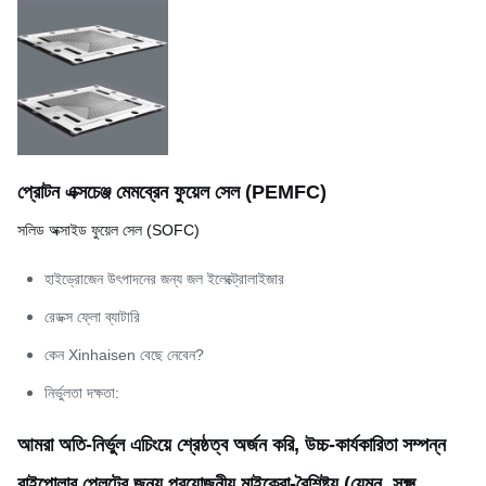
প্রোটন এক্সচেঞ্জ মেমব্রেন ফুয়েল সেল (PEMFC)
সলিড অক্সাইড ফুয়েল সেল (SOFC)
হাইড্রোজেন উৎপাদনের জন্য জল ইলেক্ট্রোলাইজার
রেডক্স ফ্লো ব্যাটারি
কেন Xinhaisen বেছে নেবেন?
নির্ভুলতা দক্ষতা:
আমরা অতি-নির্ভুল এচিংয়ে শ্রেষ্ঠত্ব অর্জন করি, উচ্চ-কার্যকারিতা সম্পন্ন
বাইপোলার প্লেটের জন্য প্রয়োজনীয় মাইক্রো-বৈশিষ্ট্য (যেমন, সূক্ষ্ম