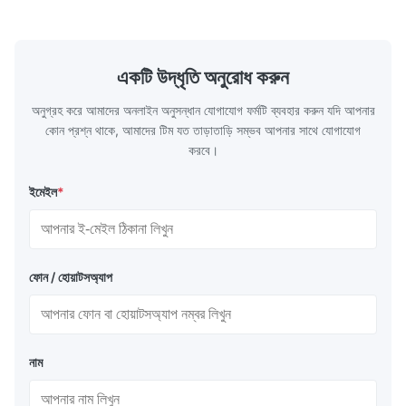
Our flow plates offer superior flow control,
solutions po
exceptional durability, and precise channel
components
geometries that optimize material
(heat-resist
distribution in production processes. Flow
structural 
একটি উদ্ধৃতি অনুরোধ করুন
Plate Features Complex, Burr
(surgical to
অনুগ্রহ করে আমাদের অনলাইন অনুসন্ধান যোগাযোগ ফর্মটি ব্যবহার করুন যদি আপনার
কোন প্রশ্ন থাকে, আমাদের টিম যত তাড়াতাড়ি সম্ভব আপনার সাথে যোগাযোগ
করবে।
ইমেইল
*
ফোন / হোয়াটসঅ্যাপ
নাম