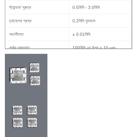
স্ট্যান্ডার্ড পুরুত্ব
0.5মিমি - 3.0মিমি
চ্যানেলের প্রস্থ
0.2মিমি ন্যূনতম
সহনশীলতা
± 0.01মিমি
পৃষ্ঠের সমতলতা
100মিমি এর উপর < 10 µm
কাস্টম বিকল্প উপলব্ধ (যেমন, গোল্ড,
প্লেটিং/কোটিং
কার্বন, পরিবাহী পলিমার)
আমাদের বাইপোলার প্লেটগুলি এতে
বাইপোলার প্লেট অ্যাপ্লিকেশন
ব্যবহৃত হয়: