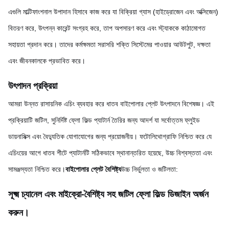
এগুলি মাল্টিফাংশনাল উপাদান হিসাবে কাজ করে যা বিক্রিয়া গ্যাস (হাইড্রোজেন এবং অক্সিজেন)
বিতরণ করে, উৎপন্ন কারেন্ট সংগ্রহ করে, তাপ অপসারণ করে এবং স্ট্যাককে কাঠামোগত
সহায়তা প্রদান করে। তাদের কর্মক্ষমতা সরাসরি শক্তি সিস্টেমের পাওয়ার আউটপুট, দক্ষতা
এবং জীবনকালকে প্রভাবিত করে।
উৎপাদন প্রক্রিয়া
আমরা উন্নত রাসায়নিক এচিং ব্যবহার করে ধাতব বাইপোলার প্লেট উৎপাদনে বিশেষজ্ঞ। এই
প্রক্রিয়াটি জটিল, সুনির্দিষ্ট ফ্লো ফিল্ড প্যাটার্ন তৈরির জন্য আদর্শ যা সর্বোত্তম ফ্লুইড
ডায়নামিক্স এবং বৈদ্যুতিক যোগাযোগের জন্য প্রয়োজনীয়। ফটোলিথোগ্রাফি নিশ্চিত করে যে
এচিংয়ের আগে ধাতব শীটে প্যাটার্নটি সঠিকভাবে স্থানান্তরিত হয়েছে, উচ্চ বিশ্বস্ততা এবং
সামঞ্জস্যতা নিশ্চিত করে।
বাইপোলার প্লেট বৈশিষ্ট্য
উচ্চ নির্ভুলতা ও জটিলতা:
সূক্ষ্ম চ্যানেল এবং মাইক্রো-বৈশিষ্ট্য সহ জটিল ফ্লো ফিল্ড ডিজাইন অর্জন
করুন।