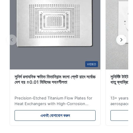
1
0
S*r
S
Jan 8.2026
Nice!!
W*y
VIDEO
W
সুনির্দ রসাযনিক ক্ষতিত তিতানিয়়াম ফলো প্লেট য়াদে সর্বোচ্চ
সুনির্দিষ্ট টাই
Nov 6.2025
দেশ হয় ±0.01 মিমিদের সহনশীলতা
ধাতু ফ্যাব্রিকে
Excellent
Precision-Etched Titanium Flow Plates for
13+ years ex
Heat Exchangers with High-Corrosion
aerospace, m
Resistance Flow Plate Overview Xinhaisen
applications.
Technology specializes in manufacturing
solutions wi
এখনই যোগাযোগ করুন
high-precision chemically etched flow
instant quo
plates for plastic injection molding, die
for High-Pe
casting, and other industrial applications.
Industries 