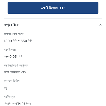
এখনই জিজ্ঞাসা করুন
পণ্যের বিবরণ
সর্বোচ্চ একক অংশ:
1800 মিমি * 650 মিমি
সহনশীলতা:
+/- 0.05 মিমি
প্রক্রিয়াকরণ প্রযুক্তি:
ফটো কেমিক্যাল এচিং
সারফেস ফিনিশ:
মসৃণ
সফটওয়্যার:
সিএডি, এসটিপি, পিডিএফ