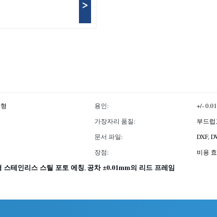
>
춤형
용인:
+/- 0.
가장자리 품질:
부드럽고
문서 파일:
DXF, D
장점:
비용 효
 스테인리스 스틸 포토 에칭
공차 ±0.01mm의 리드 프레임
,