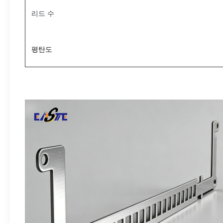
리드 수
평탄도