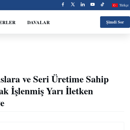
Türkçe
ERLER
DAVALAR
Şimdi Sor
slara ve Seri Üretime Sahip
k İşlenmiş Yarı İletken
e