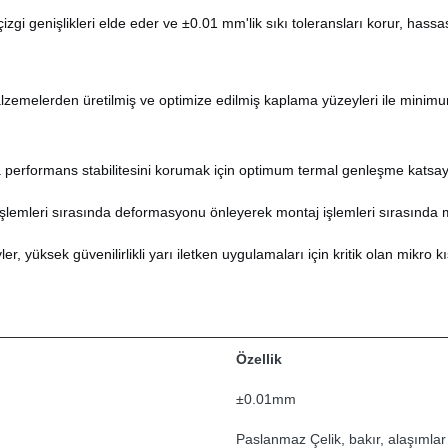
zgi genişlikleri elde eder ve ±0.01 mm'lik sıkı toleransları korur, hass
alzemelerden üretilmiş ve optimize edilmiş kaplama yüzeyleri ile minim
 performans stabilitesini korumak için optimum termal genleşme katsayılar
şlemleri sırasında deformasyonu önleyerek montaj işlemleri sırasında
 yüksek güvenilirlikli yarı iletken uygulamaları için kritik olan mikro kı
Özellik
±0.01mm
Paslanmaz Çelik, bakır, alaşımlar