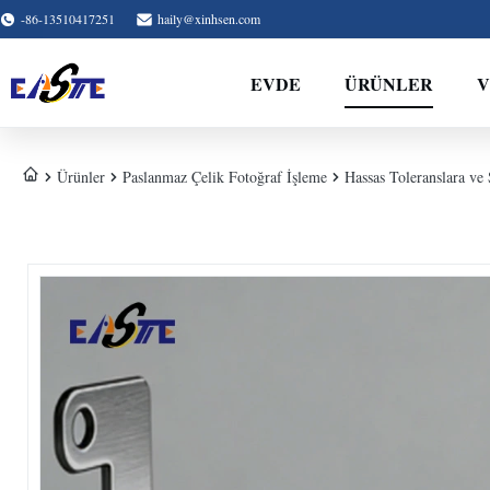
-86-13510417251
haily@xinhsen.com
EVDE
ÜRÜNLER
V
Ürünler
Paslanmaz Çelik Fotoğraf İşleme
Hassas Toleranslara ve