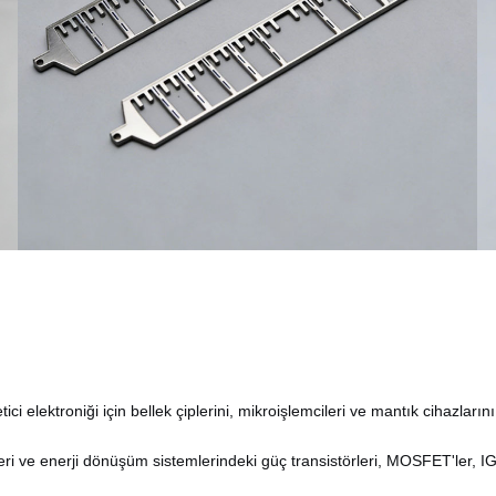
ci elektroniği için bellek çiplerini, mikroişlemcileri ve mantık cihazlarını 
i ve enerji dönüşüm sistemlerindeki güç transistörleri, MOSFET'ler, IGB