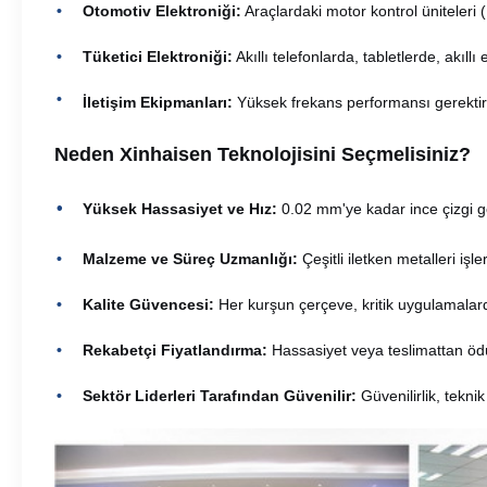
Otomotiv Elektroniği:
Araçlardaki motor kontrol üniteleri (E
Tüketici Elektroniği:
Akıllı telefonlarda, tabletlerde, akıllı
İletişim Ekipmanları:
Yüksek frekans performansı gerektire
Neden Xinhaisen Teknolojisini Seçmelisiniz?
Yüksek Hassasiyet ve Hız:
0.02 mm'ye kadar ince çizgi gen
Malzeme ve Süreç Uzmanlığı:
Çeşitli iletken metalleri iş
Kalite Güvencesi:
Her kurşun çerçeve, kritik uygulamalar
Rekabetçi Fiyatlandırma:
Hassasiyet veya teslimattan öd
Sektör Liderleri Tarafından Güvenilir:
Güvenilirlik, tekni