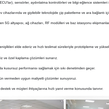
CU'lar), sensörler, aydınlatma kontrolörleri ve bilgi-eğlence sistemleri iç
 ev cihazlarında ve giyilebilir teknolojide çip paketleme ve ara bağlantı içi
n 5G altyapısı, ağ cihazları, RF modülleri ve baz istasyonu ekipmanlar
işlikleri elde ederiz ve hızlı teslimat süreleriyle prototipleme ve yüksek
leriz ve özel kaplama çözümleri sunarız.
da kusursuz performansı sağlamak için sıkı denetimden geçer.
ün vermeden uygun maliyetli çözümler sunuyoruz.
k destek ve müşteri ihtiyaçlarına hızlı yanıt verme konusunda tanınır.