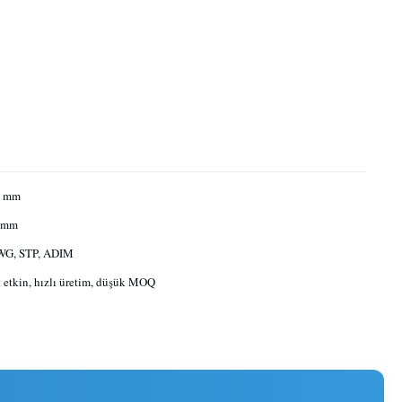
1 mm
1 mm
WG, STP, ADIM
 etkin, hızlı üretim, düşük MOQ