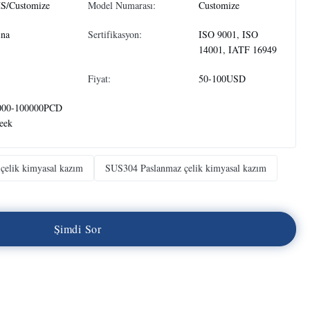
S/Customize
Model Numarası:
Customize
ina
Sertifikasyon:
ISO 9001, ISO
14001, IATF 16949
Fiyat:
50-100USD
000-100000PCD
eek
çelik kimyasal kazım
SUS304 Paslanmaz çelik kimyasal kazım
Ş
i
m
d
i
S
o
r