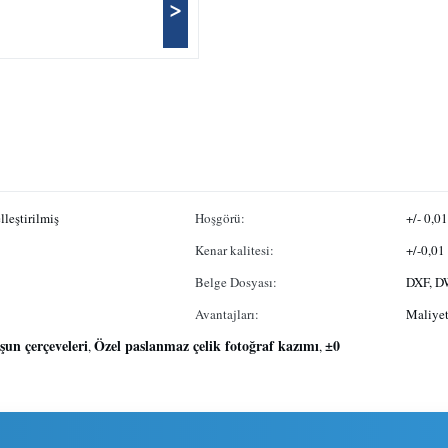
>
leştirilmiş
Hoşgörü:
+/- 0,0
Kenar kalitesi:
+/-0,0
Belge Dosyası:
DXF, D
Avantajları:
Maliyet
şun çerçeveleri
Özel paslanmaz çelik fotoğraf kazımı
±0
,
,