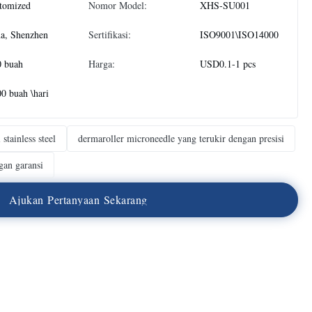
tomized
Nomor Model:
XHS-SU001
a, Shenzhen
Sertifikasi:
ISO9001\ISO14000
0 buah
Harga:
USD0.1-1 pcs
0 buah \hari
stainless steel
dermaroller microneedle yang terukir dengan presisi
an garansi
A
j
u
k
a
n
P
e
r
t
a
n
y
a
a
n
S
e
k
a
r
a
n
g