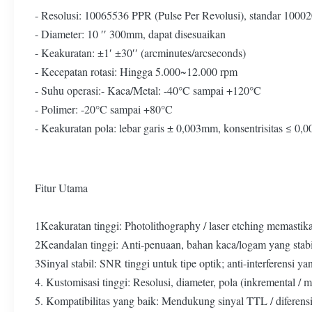
- Resolusi: 10065536 PPR (Pulse Per Revolusi), standar 100
- Diameter: 10 ′′ 300mm, dapat disesuaikan
- Keakuratan: ±1′ ±30′′ (arcminutes/arcseconds)
- Kecepatan rotasi: Hingga 5.000~12.000 rpm
- Suhu operasi:- Kaca/Metal: -40°C sampai +120°C
- Polimer: -20°C sampai +80°C
- Keakuratan pola: lebar garis ± 0,003mm, konsentrisitas ≤ 0
Fitur Utama
1Keakuratan tinggi: Photolithography / laser etching memasti
2Keandalan tinggi: Anti-penuaan, bahan kaca/logam yang stab
3Sinyal stabil: SNR tinggi untuk tipe optik; anti-interferensi 
4. Kustomisasi tinggi: Resolusi, diameter, pola (inkremental / m
5. Kompatibilitas yang baik: Mendukung sinyal TTL / diferensi