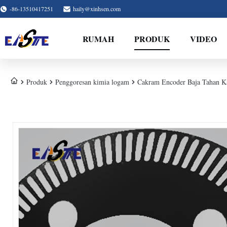
-86-13510417251
haily@xinhsen.com
RUMAH
PRODUK
VIDEO
Produk
Penggoresan kimia logam
Cakram Encoder Baja Tahan Ka