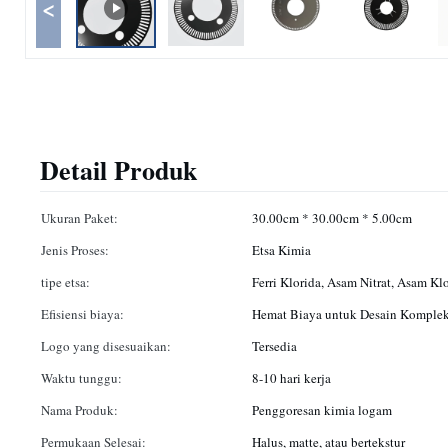
<
Detail Produk
Ukuran Paket:
30.00cm * 30.00cm * 5.00cm
Jenis Proses:
Etsa Kimia
tipe etsa:
Ferri Klorida, Asam Nitrat, Asam Kl
Efisiensi biaya:
Hemat Biaya untuk Desain Komple
Logo yang disesuaikan:
Tersedia
Waktu tunggu:
8-10 hari kerja
Nama Produk:
Penggoresan kimia logam
Permukaan Selesai:
Halus, matte, atau bertekstur