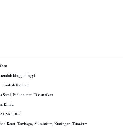
ikan
rendah hingga tinggi
si Limbah Rendah
ss Steel, Paduan atau Disesuaikan
sa Kimia
R ENKODER
han Karat, Tembaga, Aluminium, Kuningan, Titanium