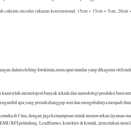
umlah cakram encoder (ukuran konvensional: 15cm × 15cm × 5cm, 20
ngan dalam etching fotokimia,mencapai standar yang dikagumi oleh indust
an kami telah memelopori banyak teknik dan metodologi produksi baru unt
engambil apa yang pernah dianggap seni dan mengubahnya menjadi ilmu
rkemuka di Cina, dengan juga kemampuan untuk menawarkan layanan stampi
, EMI / RFI pelindung, Leadframes, konektor & kontak, pencetakan stencil