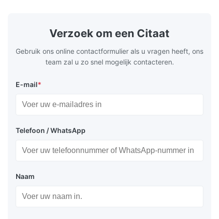
exceptional durability, and precise channel
components
geometries that optimize material
(heat-resist
distribution in production processes. Flow
structural 
Verzoek om een Citaat
Plate Features Complex, Burr
(surgical to
Gebruik ons online contactformulier als u vragen heeft, ons
team zal u zo snel mogelijk contacteren.
E-mail
*
Telefoon / WhatsApp
Naam