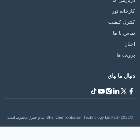
ارهی ما
خانه تور
رل کیفیت
س با ما
ار
نده ها
ال ما بياي
حفوظ است