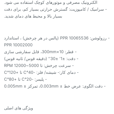
الکترونیک مصرفی و موتورهای کوچک استفاده می شود.
 سرامیک / کامپوزیت: گسترش حرارتی بسیار کم، برای دقت
بسیار بالا و محیط های دمای شدید.
- رزولوشن: 10065536 PPR (پالس در هر چرخش) ، استاندارد
10002000 PPR
- قطر: 10×300mm، قابل سفارشی سازی
- دقت: ±1′ ±30′′ (دقیقه قوس/ ثانیه قوس)
- سرعت چرخش: تا 5000~12000 RPM
- دمای کار:- شیشه/ فلز: -40°C تا +120°C
- پلیمر: -20°C تا +80°C
- دقت الگوی: عرض خط ± 0.003mm، تمرکز ≤ 0.005mm
ویژگی های اصلی