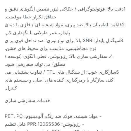
دقت بالا: فوتولیتوگرافی / حکاکی لیزر تضمین الگوهای دقیق و
حداقل تکرار خطا موقعیت.
قابلیت اطمینان بالا: ضد پیری، مواد شیشه ای / فلزی با دمای
پایدار، عمر طولانی با نگهداری کم.
3سیگنال پایدار: SNR بالا برای نوع نوری؛ ضد تداخل قوی برای
نوع مغناطیسی، مناسب برای محیط های خشن.
4. سفارشی سازی بالا: رزولوشن، قطر، الگوی (توسعه /
مطلق) می تواند سفارشی شود.
5سازگاری خوب: از سیگنال های TTL / تفاوت پشتیبانی می
کند، سازگار با رمزگذاری کننده های اصلی و سیستم های
کنترل.
خدمات سفارشی سازی
- مواد: شیشه، فولاد ضد زنگ، آلومینیوم، PET، PC
- رزولوشن: 10065536 PPR قابل تنظیم