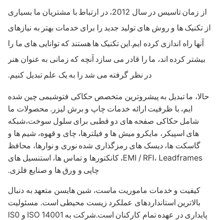
از زمان تاسیس در سال 2012، در ارتباط با مشتریان ما بسیاری
 تکنیک ها و روش های تولید جدید را برای خدمات بهتر به نیازهای
آنها راه اندازی کرده ایم.این تکنیک ها هستند که توانایی های ما را
یشتر کرده اند، ما را قادر می سازد آنچه که زمانی به عنوان هنر
در نظر گرفته می شد را به یک علم تبدیل کنیم.
لا، ما تبدیل به پیشروترین متخصص حکاکی فتوشیمی چین شده
ایم، با ظرفیت ارائه خدمات چاپ و برش لیزر. محصولات ما
شامل حکاکی صفحه های دو قطبی برای سلول سوخت،شبکه
های اسپیکر، مایکرو میش ها و فیلترها، چای و قهوه، شیم ها و
گاسکت ها، دیسک های رمزگذاری شده نوری و نوارها، محافظ
EMI / RFI، Leadframes، کانکتورها و تماس ها، استنسیل های
چاپی و ورق ها و صنایع فلزی.
کیفیت و خدمات ماموریت ماست، شین هایسن متعهد به دنبال
بالاترین استانداردهای عملکرد زیست محیطی است. مسئولیت
پایداری در عهده تمام کارکنان است.شرکت به ISO 14001 و IS0