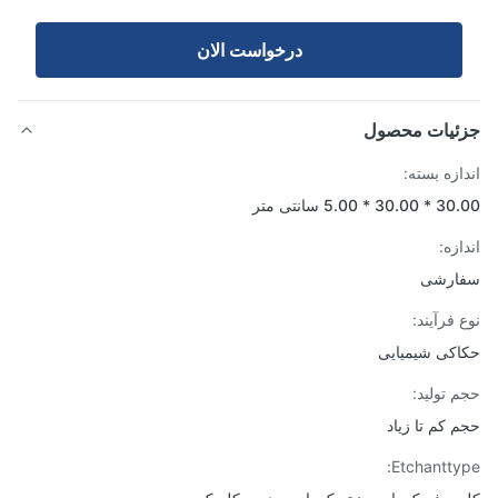
درخواست الان
ئیات محصول
ازه بسته:
3 * 5.00 سانتی متر
زه:
ارشی
 فرآیند:
کی شیمیایی
 تولید:
 کم تا زیاد
Etchantty