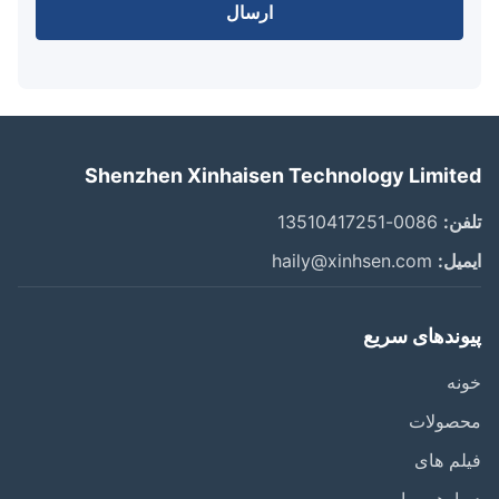
ارسال
Shenzhen Xinhaisen Technology Limit
ن:
0086-13510417251
یل:
haily@xinhsen.com
وندهای سریع
ه
صولات
م های