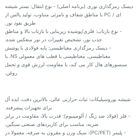
ک رمزگذاری نوری (برنامه اصلی) - نوع انتقال: بستر شیشه
ای / PC با مناطق شفاف و نامرئی متناوب، تولید پالس از
طریق نفوذ نور.
- نوع بازتاب: فلزی/پوشیده زیربنایی با بازتاب بالا و مناطق
جذب نور، تشخیص تغییرات در نور منعکس شده.
- دیسک رمزگذاری مغناطیسی: پایه فولادی با پوشش
مغناطیسی، مغناطیسی با قطب های معمولی NS. با
سنسورهای هال کار می کند، با مقاومت لرزش قوی و تحمل
روغن.
شه بوروسیلیکات: ثبات حرارتی عالی، بالاترین دقت، ایده آل
برای تجهیزات پیشرفته.
فلز (فولاد ضد زنگ / آلومینیوم): قدرت بالا، مقاومت در برابر
ضربه، مناسب برای کاربردهای صنعتی سنگین.
- پلیمر (PC/PET): سبک وزن و مقرون به صرفه، معمولا در