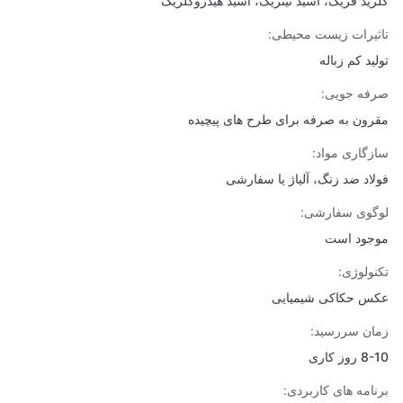
ید فریک، اسید نیتریک، اسید هیدروکلریک
یرات زیست محیطی:
ید کم زباله
ه جویی:
ون به صرفه برای طرح های پیچیده
گاری مواد:
اد ضد زنگ، آلیاژ یا سفارشی
وی سفارشی:
ود است
ولوژی:
 حکاکی شیمیایی
ن سررسید:
ز کاری
امه های کاربردی: