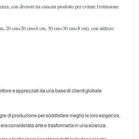
nza, con divisori tra ciascun prodotto per evitare l'estrusione
×5 cm, 20 cm×20 cm×6 cm, 30 cm×30 cm×8 cm), con utilizzo
ttore e apprezzati da una base di clienti globale
ogie di produzione per soddisfare meglio le loro esigenze.
ra considerata arte e trasformarla in una scienza.