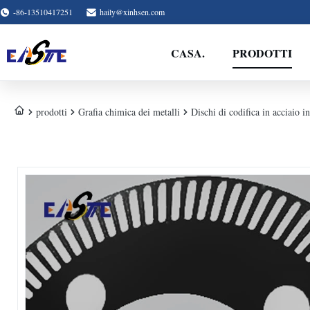
-86-13510417251
haily@xinhsen.com
CASA.
PRODOTTI
prodotti
Grafia chimica dei metalli
Dischi di codifica in acciaio in