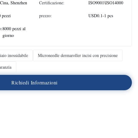
Cina, Shenzhen
Certificazione:
ISO9001\ISO14000
 pezzi
prezzo:
USD0.1-1 pcs
o:
8000 pezzi al
giorno
iaio inossidabile
Microneedle dermaroller incisi con precisione
ranzia
R
i
c
h
i
e
d
i
I
n
f
o
r
m
a
z
i
o
n
i