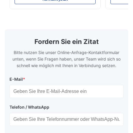
spezialisiert auf die Herstellung
Sofortangeb
M*r
M
hochpräziser chemisch geätzter
für Hochle
Fließplatten für Kunststoffspritzgießerei,
die wir bed
Jun 16.2025
Druckguss und andere industrielle ...
treiben miss
The surface quality of our speaker grill is good and the parts
arrived on time, the product fully meets our requirements.
Fordern Sie ein Zitat
Bitte nutzen Sie unser Online-Anfrage-Kontaktformular
unten, wenn Sie Fragen haben, unser Team wird sich so
schnell wie möglich mit Ihnen in Verbindung setzen.
E-Mail
*
Telefon / WhatsApp