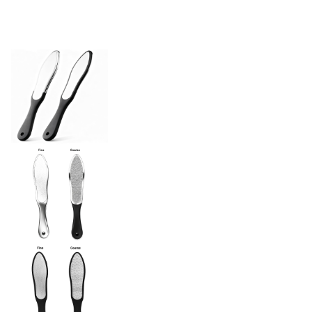
Oberflächenbearbeitung
(Gold, Nickel),
Schutzbeschichtung
Schleimfreie, glatte und sichere
Grenzqualität
Kanten
Chemische Ätzung
Verfahren
Schönheitspflege /
Medizinische
Industrie
Versorgung /
Körperpflege