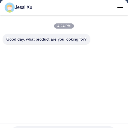
Produkte
Jessi Xu
Videos
Über Uns
4:24 PM
Fabrik Tour
Good day, what product are you looking for?
Qualitätskontrolle
Kontakt
Neuigkeiten
Rechtssachen
Folgen Sie Uns.