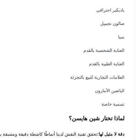
باديكير احترافي
صالون تجميل
سبا
العناية الشخصية بالقدم
العناية الطبية بالقدم
العلامات التجارية للبيع بالتجزئة
البائعين الأمازون
تسمية خاصة
لماذا تختار شين هايسن؟
دقة لا مثيل لها:
تحقق تقنية النقش لدينا أنماطًا كاشطة دقيقة ومتسقة بشكل استثنائي (مع إمكاني