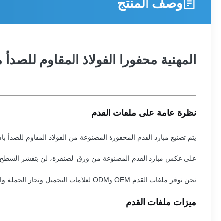
وصف المنتج
المهنية محفورا الفولاذ المقاوم للصدأ ملف القدم OEM أداة إز
نظرة عامة على ملفات القدم
يتم تصنيع مبارد القدم المحفورة المصنوعة من الفولاذ المقاوم للصدأ با
على عكس مبارد القدم المصنوعة من ورق الصنفرة، لن يتقشر السطح ال
نحن نوفر ملفات القدم OEM وODM لعلامات التجميل وتجار الجملة والمستوردين وتجار التجزئة ومصنعي أدوات العناية بالأقدام المحترفين في جميع أنحاء العالم.
ميزات ملفات القدم