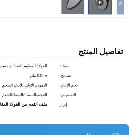
<
تفاصيل المنتج
مواد:
الفولاذ المقاوم للصدأ أو حس
تسامح:
± 0.01 ملم
حجم الإنتاج:
النموذج الأولي للإنتاج الضخم
التخصيص:
الحجم/السمك/النمط/الشعار OEM
ملف القدم من الفولاذ المقا
إبراز