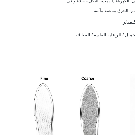
بالكهرباء (الذهب، النيكل)، طلاء واقي
ن الحرق وناعمة وآمنة
يميائي
لجمال / الرعاية الطبية / النظافة