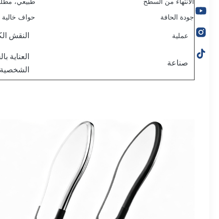
الانتهاء من السطح
طبيعي، مطلي 
جودة الحافة
حواف خالية م
النقش الك
عملية
العناية با
صناعة
الشخصية