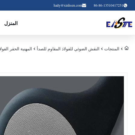
haily@xinhsen.com
86-86-13510417251
المنزل
المنتجات
النقش الضوئي للفولاذ المقاوم للصدأ
المهنية الحفر الفولاذ