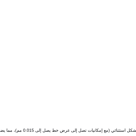
ات تصل إلى عرض خط يصل إلى 0.015 مم)، مما يضمن أداءً فعالاً ومتحكمًا في كل ملف.