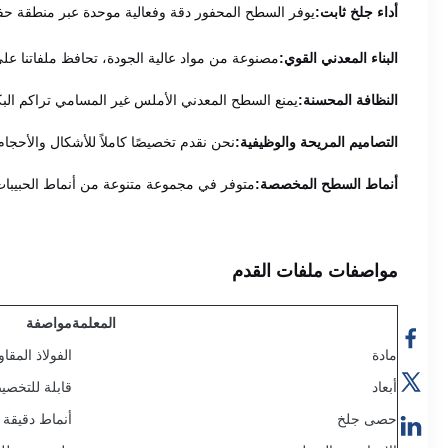
أداء جلخ ثابت:
يوفر السطح المحفور دقة وفعالية موحدة عبر منطقة حفظ
البناء المعدني القوي:
مصنوعة من مواد عالية الجودة، تحافظ ملفاتنا على 
النظافة المحسنة:
يمنع السطح المعدني الأملس غير المسامي تراكم البكت
التصاميم المريحة والوظيفية:
نحن نقدم تخصيصًا كاملاً للأشكال والأحجا
أنماط السطح المخصصة:
متوفر في مجموعة متنوعة من أنماط الحبيبات
مواصفات ملفات القدم
المعلمة
مواصفة
مادة
الفولاذ المقاوم للصدأ 
أبعاد
قابلة للتخص
حصى جلخ
أنماط دقيقة