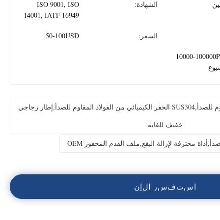
ين
الشهادة:
ISO 9001, ISO
14001, IATF 16949
السعر:
50-100USD
10000-100000
بوع
الحفر الكيميائي من الفولاذ المقاوم للصدأ,SUS304 الحفر الكيميائي من الفولاذ المقاوم للصدأ,إطار زجاجي
خفيف للغاية
أ,أداة محترفة لإزالة البقع,ملف القدم المحفور OEM
ا
س
ت
ف
س
ر
ا
ل
آ
ن