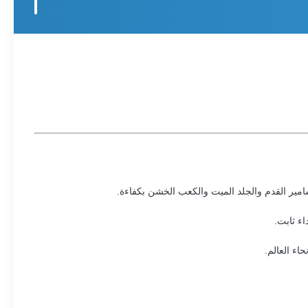
مسامير القدم والجلد الميت والكعب الخشن بكفاءة.
ء ثابت.