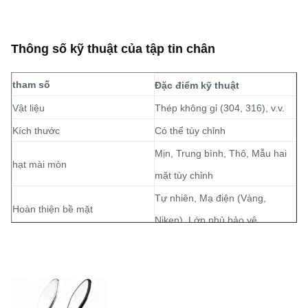
Thông số kỹ thuật của tập tin chân
tham số
Đặc điểm kỹ thuật
Vật liệu
Thép không gỉ (304, 316), v.v.
Kích thước
Có thể tùy chỉnh
Mịn, Trung bình, Thô, Mẫu hai
hạt mài mòn
mặt tùy chỉnh
Tự nhiên, Mạ điện (Vàng,
Hoàn thiện bề mặt
Niken), Lớp phủ bảo vệ
Các cạnh không có gờ, mịn và
Chất lượng cạnh
an toàn
Khắc hóa học
Quá trình