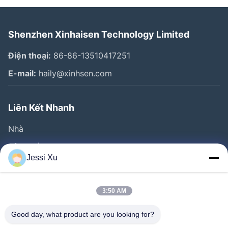
Shenzhen Xinhaisen Technology Limited
Điện thoại:
86-86-13510417251
E-mail:
haily@xinhsen.com
Liên Kết Nhanh
Nhà
Sản Phẩm
Jessi Xu
Video
Về Chúng Tôi
3:50 AM
Tham Quan Nhà Máy
Good day, what product are you looking for?
Kiểm Soát Chất Lượng