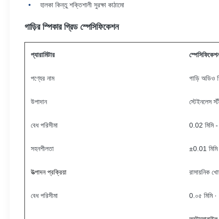
হালকা কিন্তু শক্তিশালী সুরক্ষা কাঠামো
গাড়ির স্পিকার গ্রিড স্পেসিফিকেশন
প্যারামিটার
স্পেসিফিকেশ
পণ্যের নাম
গাড়ি অডিও স
উপাদান
স্টেইনলেস স
বেধ পরিসীমা
0.02 মিমি -
সহনশীলতা
±0.01 মিমি ±
উত্পাদন প্রক্রিয়া
রাসায়নিক খো
বেধ পরিসীমা
0.০৫ মিমি ∙ 