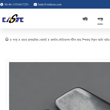
86-86-13510417251
haily@xinhsen.com
বাড়ি
পণ্য
পণ্য
ধাতব রাসায়নিক খোদাই
কাস্টম স্টেইনলেস স্টীল কার স্পিকার গ্রিল অটো অডিও