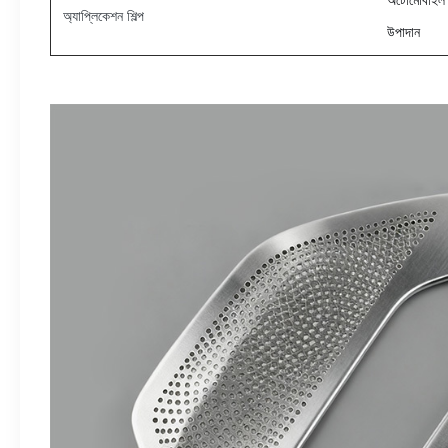
অটোমোবাইল অ
অ্যাপ্লিকেশন শিল্প
উপাদান