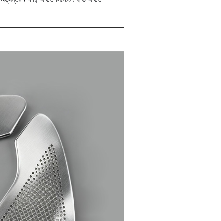
ভ্যন্তর / গাড়ি অডিও সিস্টেম / ইভি অডিও