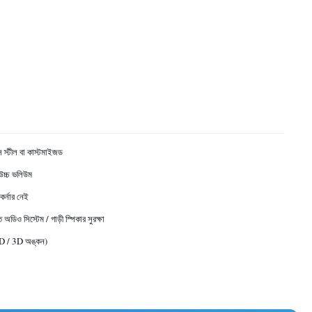
 স্টীল বা কাস্টমাইজড
উচ্চ ভলিউম
কর্নার নেই
ত অডিও সিস্টেম / গাড়ী স্পিকার সুরক্ষা
AD / 3D অঙ্কন)