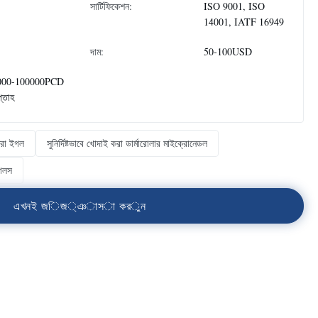
সার্টিফিকেশন:
ISO 9001, ISO
14001, IATF 16949
দাম:
50-100USD
000-100000PCD
প্তাহ
্রো ইগল
সুনির্দিষ্টভাবে খোদাই করা ডার্মারোলার মাইক্রোনেডল
ইগলস
এ
খ
ন
ই
জ
ি
জ
্
ঞ
া
স
া
ক
র
ু
ন