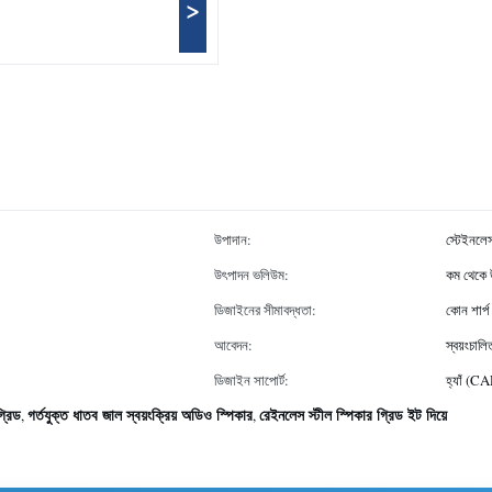
>
উপাদান:
স্টেইনলেস
উৎপাদন ভলিউম:
কম থেকে 
ডিজাইনের সীমাবদ্ধতা:
কোন শার্প 
আবেদন:
স্বয়ংচালি
ডিজাইন সাপোর্ট:
হ্যাঁ (C
্রিড
গর্তযুক্ত ধাতব জাল স্বয়ংক্রিয় অডিও স্পিকার
রেইনলেস স্টীল স্পিকার গ্রিড ইট দিয়ে
,
,