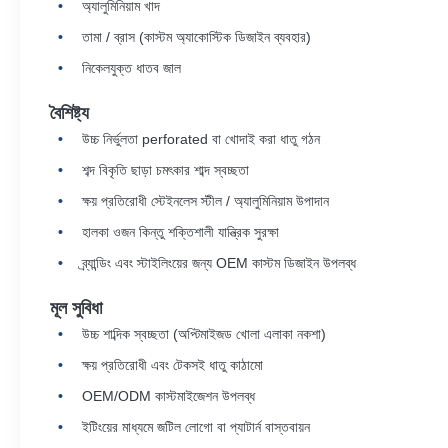
অ্যালুমিনিয়াম খাদ
তামা / ব্রাস (কাস্টম অ্যাকোস্টিক ডিজাইন ব্যবহার)
নিকেলযুক্ত ধাতব জাল
বৈশিষ্ট্য
উচ্চ নির্ভুলতা perforated বা খোদাই করা ধাতু গঠন
শব্দ বিকৃতি ছাড়া চমৎকার শাব্দ স্বচ্ছতা
ক্ষয় প্রতিরোধী স্টেইনলেস স্টীল / অ্যালুমিনিয়াম উপাদান
হালকা ওজন কিন্তু শক্তিশালী যান্ত্রিক সুরক্ষা
ব্র্যান্ডিং এবং স্টাইলিংয়ের জন্য OEM কাস্টম ডিজাইন উপলব্ধ
মূল সুবিধা
উচ্চ শাব্দিক স্বচ্ছতা (অপ্টিমাইজড খোলা এলাকা নকশা)
ক্ষয় প্রতিরোধী এবং টেকসই ধাতু কাঠামো
OEM/ODM কাস্টমাইজেশন উপলব্ধ
ইটিংয়ের মাধ্যমে জটিল লোগো বা প্যাটার্ন বাস্তবায়ন