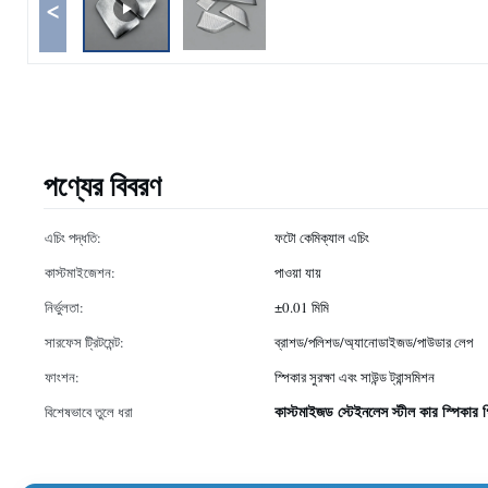
<
পণ্যের বিবরণ
এচিং পদ্ধতি:
ফটো কেমিক্যাল এচিং
কাস্টমাইজেশন:
পাওয়া যায়
নির্ভুলতা:
±0.01 মিমি
সারফেস ট্রিটমেন্ট:
ব্রাশড/পলিশড/অ্যানোডাইজড/পাউডার লেপ
ফাংশন:
স্পিকার সুরক্ষা এবং সাউন্ড ট্রান্সমিশন
কাস্টমাইজড স্টেইনলেস স্টীল কার স্পিকার গ
বিশেষভাবে তুলে ধরা