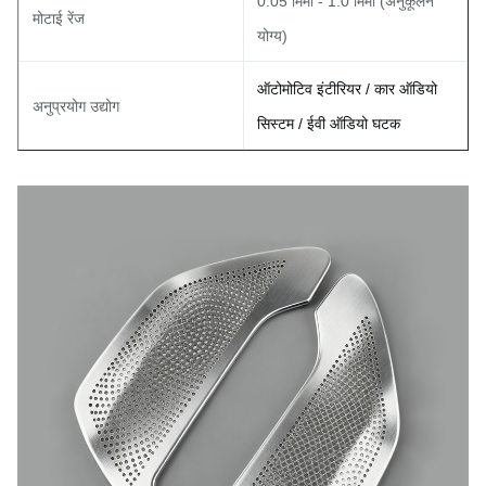
0.05 मिमी - 1.0 मिमी (अनुकूलन
मोटाई रेंज
योग्य)
ऑटोमोटिव इंटीरियर / कार ऑडियो
अनुप्रयोग उद्योग
सिस्टम / ईवी ऑडियो घटक