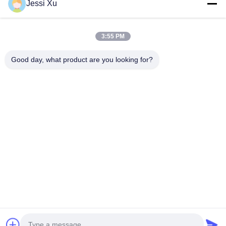
उत्पाद
Jessi Xu
वीडियो
हमारे बारे में
3:55 PM
फैक्टरी यात्रा
Good day, what product are you looking for?
गुणवत्ता नियंत्रण
हमसे संपर्क करें
समाचार
मामले
हमारे पीछे आओ