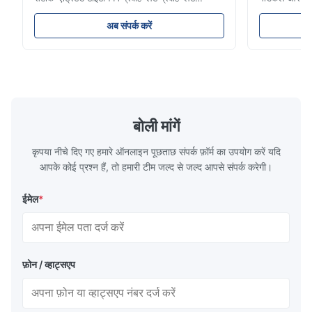
is excellent and the product has no burrs. The service is also
अवलोकनसिन्हाइसेन प्रौद्योगिकी प्लास्टिक इंजेक्शन मोल्डिंग,
आईएटीएफ-प्रमाण
very good.
डाई कास्टिंग और अन्य औद्योगिक अनुप्रयोगों के लिए उच्च
साइकिल समाधान।
अब संपर्क करें
परिशुद्धता रासायनिक रूप से उत्कीर्ण प्रवाह प्लेटों के निर्माण
अनुप्रयोगों के 
में माहिर है।हमारे प्रवा...
हम सेवा करते हैं
बोली मांगें
कृपया नीचे दिए गए हमारे ऑनलाइन पूछताछ संपर्क फ़ॉर्म का उपयोग करें यदि
आपके कोई प्रश्न हैं, तो हमारी टीम जल्द से जल्द आपसे संपर्क करेगी।
ईमेल
*
फ़ोन / व्हाट्सएप