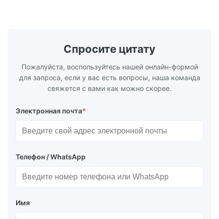
на производстве высокоточных
предложени
химически травленых пластин для литья
для высоко
пластмасс под давлением, литья под
применени
давлением и других ...
обслужив..
Спросите цитату
Пожалуйста, воспользуйтесь нашей онлайн-формой
для запроса, если у вас есть вопросы, наша команда
свяжется с вами как можно скорее.
Электронная почта
*
Телефон / WhatsApp
Имя