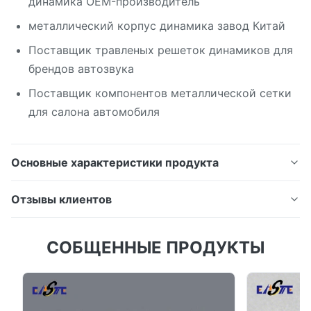
динамика OEM-производитель
металлический корпус динамика завод Китай
Поставщик травленых решеток динамиков для
брендов автозвука
Поставщик компонентов металлической сетки
для салона автомобиля
Основные характеристики продукта
Решетки автомобильных динамиков изготовлены
Отзывы клиентов
из нержавеющей стали или алюминия с
прецизионной перфорированной или травленой
4.5
СОБЩЕННЫЕ ПРОДУКТЫ
сетчатой ​​структурой. Эти чехлы для динамиков,
На основе 50 недавних обзоров
разработанные для автомобильных аудиосистем,
5
50%
обеспечивают превосходную передачу звука,
4
50%
защищая динамики от пыли и повреждений.
3
0