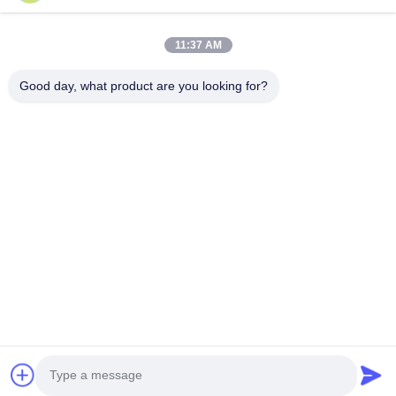
О Компании
11:37 AM
Наша Фабрика
Good day, what product are you looking for?
Контроль Качества
Контактные Данные
Новости
Случаи
Следуйте За Нами.
©2025- Shenzhen Xinhaisen Technology Limited. . Все права
защищены.