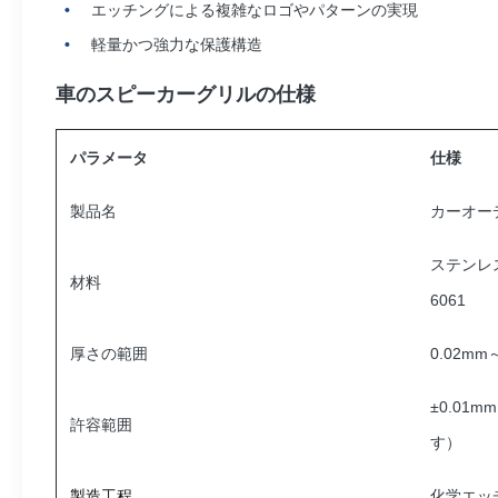
エッチングによる複雑なロゴやパターンの実現
軽量かつ強力な保護構造
車のスピーカーグリルの仕様
パラメータ
仕様
製品名
カーオー
ステンレス3
材料
6061
厚さの範囲
0.02mm
±0.01
許容範囲
す）
製造工程
化学エッチ