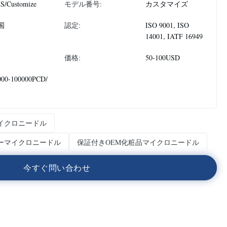
S/Customize
モデル番号:
カスタマイズ
国
認定:
ISO 9001, ISO
14001, IATF 16949
価格:
50-100USD
000-100000PCD/
イクロニードル
ーマイクロニードル
保証付きOEM化粧品マイクロニードル
今
す
ぐ
問
い
合
わ
せ