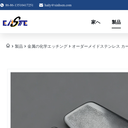
86-86-13510417251
haily@xinhsen.com
家へ
製品
製品
金属の化学エッチング
オーダーメイドステンレス カー