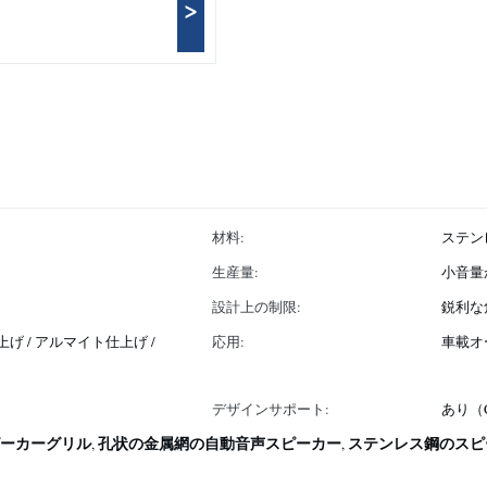
>
材料:
ステン
生産量:
小音量
設計上の制限:
鋭利な
げ / アルマイト仕上げ /
応用:
車載オ
デザインサポート:
あり（C
ーカーグリル
孔状の金属網の自動音声スピーカー
ステンレス鋼のスピ
,
,