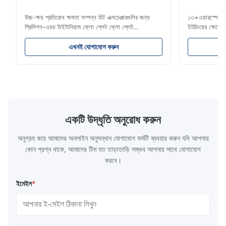
উচ্চ-ক্ষয় প্রতিরোধ ক্ষমতা সম্পন্ন হিট এক্সচেঞ্জারগুলির জন্য
১৩+এয়ারস্পেস, ম
প্রিসিশন-এচড টাইটানিয়াম ফ্লো প্লেট ফ্লো প্লেট
ইটচিংয়ের ক্ষে
ওভারভিউজিনহাইসেন টেকনোলজি প্লাস্টিক ইনজেকশন মোল্ডিং,
সার্টিফিকেট, প্রত
ডাই কাস্টিং এবং অন্যান্য শিল্প অ্যাপ্লিকেশনের জন্য উচ্চ-নির্ভুল
তাত্ক্ষণিক উদ্ধৃতি
এখনই যোগাযোগ করুন
রাসায়নিকভাবে এচড ফ্লো প্লেট তৈরিতে বিশেষজ্ঞ। আমাদের
টাইটানিয়াম ইটচি
ফ্লো প্লেটগুলি উন্নত ফ্...
টাইটানিয়াম ...
একটি উদ্ধৃতি অনুরোধ করুন
অনুগ্রহ করে আমাদের অনলাইন অনুসন্ধান যোগাযোগ ফর্মটি ব্যবহার করুন যদি আপনার
কোন প্রশ্ন থাকে, আমাদের টিম যত তাড়াতাড়ি সম্ভব আপনার সাথে যোগাযোগ
করবে।
ইমেইল
*