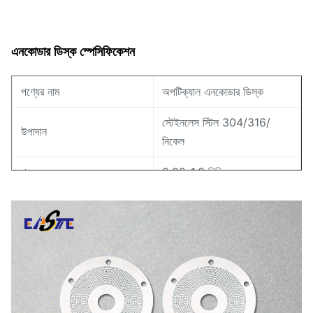
এনকোডার ডিস্ক স্পেসিফিকেশন
পণ্যের নাম
অপটিক্যাল এনকোডার ডিস্ক
স্টেইনলেস স্টিল 304/316/
উপাদান
নিকেল
পুরুত্ব
0.02-1.0 মিমি
সহনশীলতা
±0.005 মিমি
ন্যূনতম লাইন প্রস্থ
0.01 মিমি
আবেদন
রোটারি এনকোডার