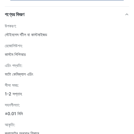
পণ্যের বিবরণ
উপকরণ:
স্টেইনলেস স্টীল বা কাস্টমাইজড
রেজোলিউশন:
কাস্টম পিপিআর
এচিং পদ্ধতি:
ফটো কেমিক্যাল এচিং
সীসা সময়:
1-2 সপ্তাহ
সহনশীলতা:
±0.01 মিমি
আকৃতি:
ক্লায়েন্টের অনুরোধ হিসাবে