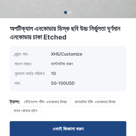
অপটিক্যাল এনকোডার ডিস্ক ছবি উচ্চ নির্ভুলতা ঘূর্ণমান
এনকোডার চাকা Etched
ব্র্যান্ড নাম:
XHS/Customize
মডেল নম্বর:
কাস্টমাইজ করুন
ন্যূনতম অর্ডার পরিমাণ:
10
দাম:
50-100USD
ট্যাগ্স:
স্টেইনলেস স্টীল এনকোডার ডিস্ক
রাসায়নিক ইটিং এনকোডার ডিস্ক
ধাতব কোডার হুইল
এখনই জিজ্ঞাসা করুন