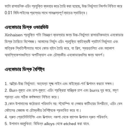
ফটো রাসায়নিক এচিং প্রযুক্তি ব্যবহার করে তৈরি করা হয়েছে, উচ্চ নির্ভুলতা নিদর্শন নিশ্চিত করে 
0.01 মিমি লাইনের প্রস্থের সাথে সামঞ্জস্যপূর্ণ ব্যাচের স্থায়িত্ব।
এনকোডার ডিস্ক ওভারভিউ
Xinhaisen প্রযুক্তি গতি নিয়ন্ত্রণ ব্যবস্থার জন্য উচ্চ-নির্ভুলতা রাসায়নিকভাবে এনকোডার 
ডিস্ক তৈরিতে বিশেষজ্ঞ। আমাদের নির্ভুল এচিং প্রযুক্তি ব্যতিক্রমী প্যাটার্ন নির্ভুলতা এবং 
মাত্রিক স্থিতিশীলতার সাথে কোড হুইল তৈরি করে, যা শিল্প, স্বয়ংচালিত এবং মহাকাশ 
অ্যাপ্লিকেশনগুলিতে অপটিক্যাল এবং চৌম্বকীয় এনকোডারগুলির জন্য আদর্শ।
এনকোডার ডিস্ক বৈশিষ্ট্য
1. আল্ট্রা-উচ্চ নির্ভুলতা: অত্যন্ত সূক্ষ্ম লাইন এবং মাইক্রো-গর্ত উত্পাদন করতে সক্ষম।
2. Burr-মুক্ত এবং চাপ-মুক্ত: এচিং প্রক্রিয়া যান্ত্রিক চাপ এবং burrs দূর করে, মসৃণ 
প্রান্ত এবং সঠিক কর্মক্ষমতা নিশ্চিত করে।
3.কোন উপাদানের কঠোরতা পরিবর্তন নয়: স্ট্যাম্পিং বা লেজার কাটিংয়ের বিপরীতে, এচিং বেস 
মেটালের মেজাজ বা চৌম্বকীয় বৈশিষ্ট্যকে প্রভাবিত করে না।
4. দ্রুত প্রোটোটাইপিং এবং উত্পাদন: নকশা থেকে ব্যাপক উত্পাদন দ্রুত পরিবর্তন.
5. উপাদান বহুমুখিতা: বিভিন্ন alloys থেকে etched করা যাবে.