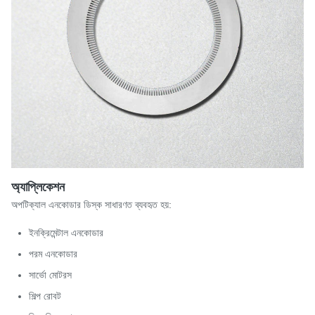
অ্যাপ্লিকেশন
অপটিক্যাল এনকোডার ডিস্ক সাধারণত ব্যবহৃত হয়:
ইনক্রিমেন্টাল এনকোডার
পরম এনকোডার
সার্ভো মোটরস
শিল্প রোবট