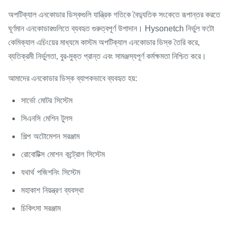
অপটিক্যাল এনকোডার ডিস্কগুলি যান্ত্রিক গতিকে বৈদ্যুতিক সংকেতে রূপান্তর করতে
ঘূর্ণমান এনকোডারগুলিতে ব্যবহৃত গুরুত্বপূর্ণ উপাদান। Hysonetch নির্ভুল ফটো
কেমিক্যাল এচিংয়ের মাধ্যমে কাস্টম অপটিক্যাল এনকোডার ডিস্ক তৈরি করে,
ব্যতিক্রমী নির্ভুলতা, বুর-মুক্ত প্রান্ত এবং সামঞ্জস্যপূর্ণ কর্মক্ষমতা নিশ্চিত করে।
আমাদের এনকোডার ডিস্ক ব্যাপকভাবে ব্যবহৃত হয়:
সার্ভো মোটর সিস্টেম
সিএনসি মেশিন টুলস
শিল্প অটোমেশন সরঞ্জাম
রোবোটিক্স মোশন কন্ট্রোল সিস্টেম
যথার্থ পজিশনিং সিস্টেম
মহাকাশ নিয়ন্ত্রণ ব্যবস্থা
চিকিৎসা সরঞ্জাম