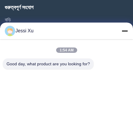
গুরুত্বপূর্ণ সংযোগ
বাড়ি
পণ্য
Jessi Xu
ভিডিও
আমাদের সম্পর্কে
1:54 AM
কারখানা ভ্রমণ
Good day, what product are you looking for?
গুণমান নিয়ন্ত্রণ
আমাদের সাথে যোগাযোগ করুন
খবর
মামলা
আমাদের অনুসরণ করো