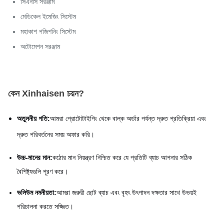
সিএনসি সরঞ্জাম
মেডিকেল ইমেজিং সিস্টেম
মহাকাশ পজিশনিং সিস্টেম
অটোমেশন সরঞ্জাম
কেন Xinhaisen চয়ন?
অতুলনীয় গতি:
আমরা প্রোটোটাইপিং থেকে বাল্ক অর্ডার পর্যন্ত দ্রুত প্রতিক্রিয়া এবং
দ্রুত পরিবর্তনের সময় অফার করি।
উচ্চ-মানের মান:
কঠোর মান নিয়ন্ত্রণ নিশ্চিত করে যে প্রতিটি ব্যাচ আপনার সঠিক
বৈশিষ্ট্যগুলি পূরণ করে।
ভলিউম নমনীয়তা:
আমরা জরুরী ছোট ব্যাচ এবং বৃহৎ উৎপাদন দক্ষতার সাথে উভয়ই
পরিচালনা করতে সজ্জিত।