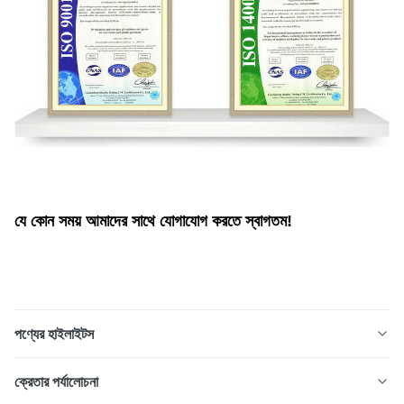
যে কোন সময় আমাদের সাথে যোগাযোগ করতে স্বাগতম!
পণ্যের হাইলাইটস
রোটারি এনকোডার, সার্ভো মোটর এবং CNC সিস্টেমের জন্য ডিজাইন করা ফটো
ক্রেতার পর্যালোচনা
রাসায়নিক এচিং প্রক্রিয়া দ্বারা নির্মিত উচ্চ নির্ভুলতা অপটিক্যাল এনকোডার ডিস্ক।