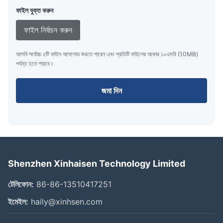
ফাইল যুক্ত করুন
ফাইল নির্বাচন করুন
আপনি সর্বোচ্চ ৫টি ফাইল আপলোড করতে পারেন এবং প্রতিটি ফাইলের আকার ১০এমবি (10MB)
পর্যন্ত হতে পারবে।
জমা দিন
Shenzhen Xinhaisen Technology Limited
টেলিফোন:
86-86-13510417251
ইমেইল:
haily@xinhsen.com