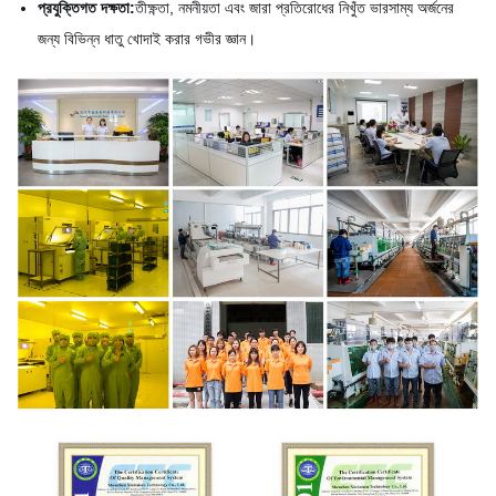
প্রযুক্তিগত দক্ষতা:
তীক্ষ্ণতা, নমনীয়তা এবং জারা প্রতিরোধের নিখুঁত ভারসাম্য অর্জনের
জন্য বিভিন্ন ধাতু খোদাই করার গভীর জ্ঞান।