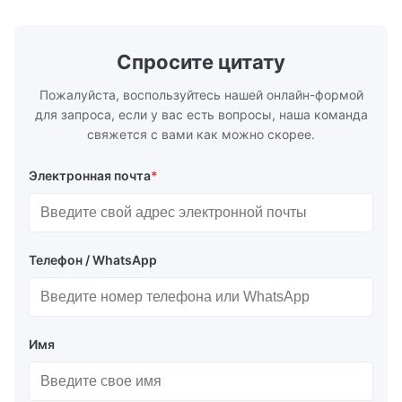
пластмасс под давлением, литья под
применени
давлением и других ...
обслужив..
Спросите цитату
Пожалуйста, воспользуйтесь нашей онлайн-формой
для запроса, если у вас есть вопросы, наша команда
свяжется с вами как можно скорее.
Электронная почта
*
Телефон / WhatsApp
Имя