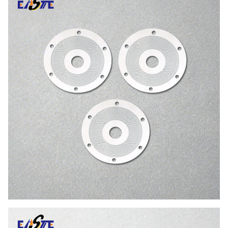
Толерантность
±0,005 мм
Минимальная ширина
0,01 мм
линии
Приложение
Поворотный энкодер