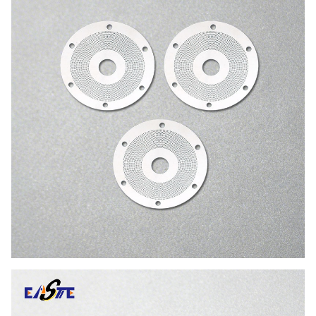
การใช้งาน
เครื่องปรับรหัสหมุน