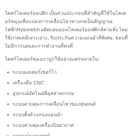
ไดสก์โคเดอร์ออปติก เป็นส่วนประกอบที่สําคัญที่ใช้ในโคเด
อร์หมุนเพื่อแปลงการเคลื่อนไหวทางกลเป็นสัญญาณ
ไฟฟ้าHysonetch ผลิตแผ่นออนโคเดอร์ออฟติกส์ตามสั่ง โดย
ใช้ภาพเคมีเจาะเจาะ, รับประกันความแม่นยําที่พิเศษ, ขอบที่
ไม่มีการบดและการทํางานที่คงที่
ไดสก์โคเดอร์ของเราถูกใช้อย่างแพร่หลายใน:
ระบบมอเตอร์เซอร์โว
เครื่องมือ CNC
อุปกรณ์อัตโนมัติอุตสาหกรรม
ระบบควบคุมการเคลื่อนไหวของหุ่นยนต์
ระบบตั้งตําแหน่งแม่นยํา
ระบบควบคุมเครื่องบินอวกาศ
อุปกรณ์การแพทย์