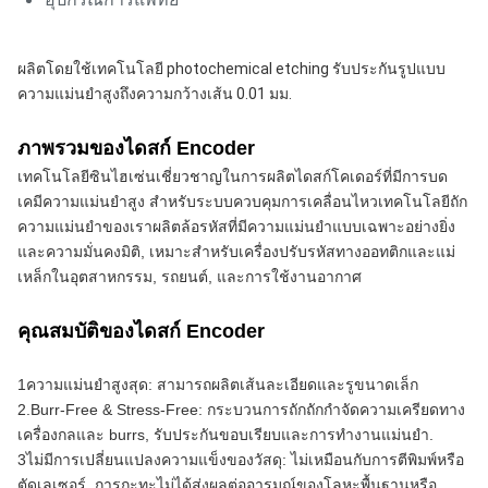
ผลิตโดยใช้เทคโนโลยี photochemical etching รับประกันรูปแบบ
ความแม่นยําสูงถึงความกว้างเส้น 0.01 มม.
ภาพรวมของไดสก์ Encoder
เทคโนโลยีซินไฮเซ่นเชี่ยวชาญในการผลิตไดสก์โคเดอร์ที่มีการบด
เคมีความแม่นยําสูง สําหรับระบบควบคุมการเคลื่อนไหวเทคโนโลยีถัก
ความแม่นยําของเราผลิตล้อรหัสที่มีความแม่นยําแบบเฉพาะอย่างยิ่ง
และความมั่นคงมิติ, เหมาะสําหรับเครื่องปรับรหัสทางออทติกและแม่
เหล็กในอุตสาหกรรม, รถยนต์, และการใช้งานอากาศ
คุณสมบัติของไดสก์ Encoder
1ความแม่นยําสูงสุด: สามารถผลิตเส้นละเอียดและรูขนาดเล็ก
2.Burr-Free & Stress-Free: กระบวนการถักถักกําจัดความเครียดทาง
เครื่องกลและ burrs, รับประกันขอบเรียบและการทํางานแม่นยํา.
3ไม่มีการเปลี่ยนแปลงความแข็งของวัสดุ: ไม่เหมือนกับการตีพิมพ์หรือ
ตัดเลเซอร์, การกะทะไม่ได้ส่งผลต่ออารมณ์ของโลหะพื้นฐานหรือ