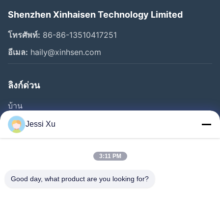
Shenzhen Xinhaisen Technology Limited
โทรศัพท์:
86-86-13510417251
อีเมล:
haily@xinhsen.com
ลิงก์ด่วน
บ้าน
ผลิตภัณฑ์
Jessi Xu
วิดีโอ
เกี่ยวกับเรา
3:11 PM
ทัวร์โรงงาน
Good day, what product are you looking for?
การควบคุมคุณภาพ
ติดต่อเรา