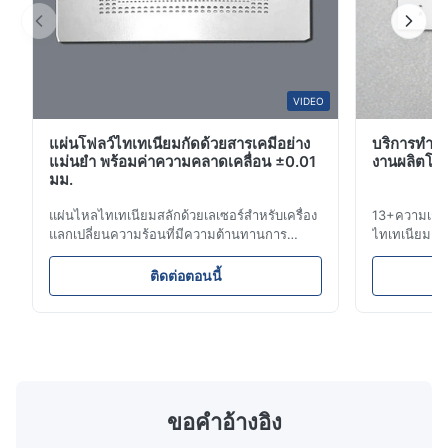
Oct 28.2025
Pretty good. I recommend it.
VIDEO
แผ่นโฟลว์ไทเทเนียมกัดด้วยสารเคมีอย่าง
บริการทําเ
แม่นยำ พร้อมค่าความคลาดเคลื่อน ±0.01
งานผลิตโลห
มม.
แผ่นไหลไทเทเนียมสลักด้วยเลเซอร์สำหรับเครื่อง
13+ความเชี่
แลกเปลี่ยนความร้อนที่มีความต้านทานการ
ไทเทเนียม ส
กัดกร่อนสูง ภาพรวมแผ่นไหลXinhaisen
การแพทย์และ
Technology เชี่ยวชาญในการผลิตแผ่นไหลสลัก
การแก้ไขรอบค
ติดต่อตอนนี้
ด้วยสารเคมีความแม่นยำสูงสำหรับการฉีด
ข้อเสนอทันที!
พลาสติก การหล่อแบบแม่พิมพ์ และการใช้งาน
รับการใช้งานท
ทางอุตสาหกรรมอื่นๆ แผ่นไหลของเรามีการ
เรา รับใช้ โ
ควบคุมการไหลที่เหนือกว่า ความทนท...
ขอคําอ้างอิง