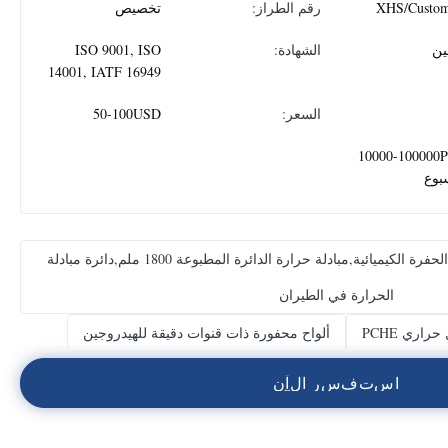
XHS/Custom
رقم الطراز:
تخصيص
ين
الشهادة:
ISO 9001, ISO
14001, IATF 16949
السعر:
50-100USD
10000-100000
بوع
محول حرارة الدوائر المطبوعة الحفرة الكيميائية,مبادلة حرارة الدائرة المطبوعة 1800 ملم,دائرة مبادلة
الحرارة في الطيران
راري PCHE
ألواح محفورة ذات قنوات دقيقة للهيدروجين
ا
س
ت
ف
س
ر
ا
ل
آ
ن