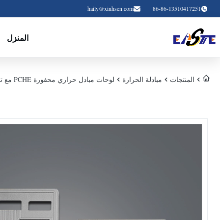
haily@xinhsen.com
86-86-13510417251
المنزل
المنتجات
مبادلة الحرارة
لوحات مبادل حراري محفورة PCHE مع تفاوت ±0.01 مم وتصميم قناة صغيرة ذات كفاءة حرارية عالية لأنظمة الهيدروجين عالية الضغط