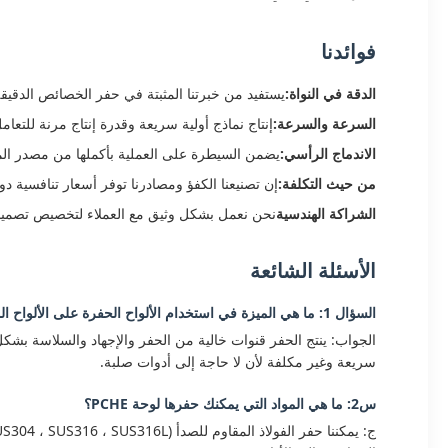
فوائدنا
الدقة في النواة:
يستفيد من خبرتنا المثبتة في حفر الخصائص الدقيقة حتى 0.03 ملم، وضمان تعريف القناة المثالية وال
السرعة والسرعة:
إنتاج نماذج أولية سريعة وقدرة إنتاج مرنة للتعام
الاندماج الرأسي:
يضمن السيطرة على العملية بأكملها من مصدر المواد ع
من حيث التكلفة:
إن تصنيعنا الكفؤ ومصادرنا توفر أسعار تنافسية دون
الشراكة الهندسية
نحن نعمل بشكل وثيق مع العملاء لتخصيص تصميم PCHE لمواجهة تحدياتهم الحرارية والميكانيكية والم
الأسئلة الشائعة
السؤال 1: ما هي الميزة في استخدام الألواح الحفرة على الألواح المصنعة لـ PCHE؟
سريعة وغير مكلفة لأن لا حاجة إلى أدوات صلبة.
س2: ما هي المواد التي يمكنك حفرها لوحة PCHE؟