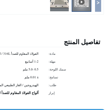
<
تفاصيل المنتج
مادة:
الفولاذ المقاوم للصدأ 316L / التيتانيوم / سبائك النيكل
مهلة:
1-2 أسابيع
سمك اللوحة:
0.5 -5.0 ملم
تسامح:
± 0.01 ملم
طلب:
الهيدروجين / الغاز الطبيعي ال
ألواح الفولاذ المقاوم للصدأ لم
إبراز