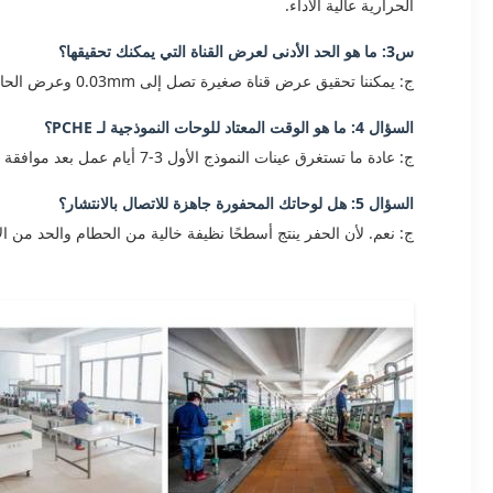
الحرارية عالية الأداء.
س3: ما هو الحد الأدنى لعرض القناة التي يمكنك تحقيقها؟
ج: يمكننا تحقيق عرض قناة صغيرة تصل إلى 0.03mm وعرض الحافة (الجدار) يصل إلى 0.015mm ، اعتمادًا على سمك المادة.
السؤال 4: ما هو الوقت المعتاد للوحات النموذجية لـ PCHE؟
ج: عادة ما تستغرق عينات النموذج الأول 3-7 أيام عمل بعد موافقة التصميم. وتستغرق أوقات الإنتاج الجماعي 7-15 أيام عمل ، مع وجود خيارات سريعة متاحة للطلبات العاجلة.
السؤال 5: هل لوحاتك المحفورة جاهزة للاتصال بالانتشار؟
ج: نعم. لأن الحفر ينتج أسطحًا نظيفة خالية من الحطام والحد من الأ