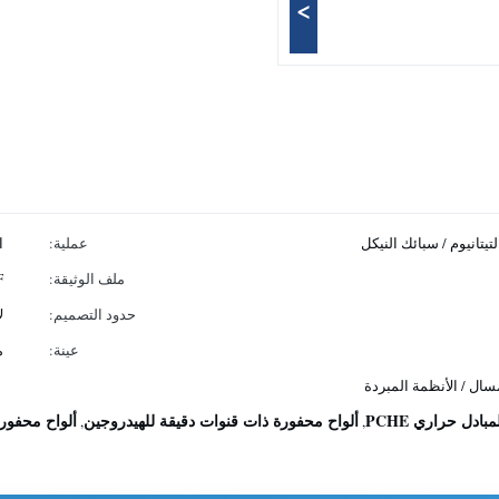
>
عملية:
ا
ملف الوثيقة:
DXF
حدود التصميم:
ل
عينة:
م
مسال / الأنظمة المبردة
بادل حراري PCHE
ألواح محفورة ذات قنوات دقيقة للهيدروجين
ألواح محفورة
,
,