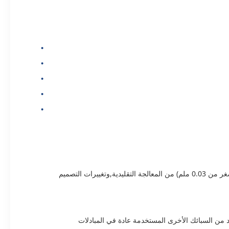
الجواب: ينتج الحفر قنوات خالية من الحفر والإجهاد والسلاسة بشكل متساوٍ دون مناطق متأثرة بالحرارة. كما يسمح بوجهات قناة أكثر دقة بكثير (أصغر من 0.03 ملم) من المعالجة التقليدية,وتغييرات التصميم
 التيتانيوم (Gr1 ، Gr2) ، Inconel ، Hastelloy ، النحاس ، النحاس ، والعديد من السبائك الأخرى المستخدمة عادة في المبادلات