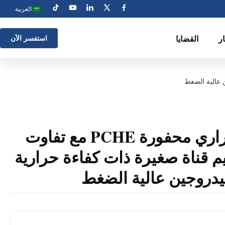
العربية
ار
القضايا
استفسر الآن
لوحات مبادل حراري محفورة PCHE مع تفاوت
صميم قناة صغيرة ذات كفاءة حرارية
هيدروجين عالية الضغط