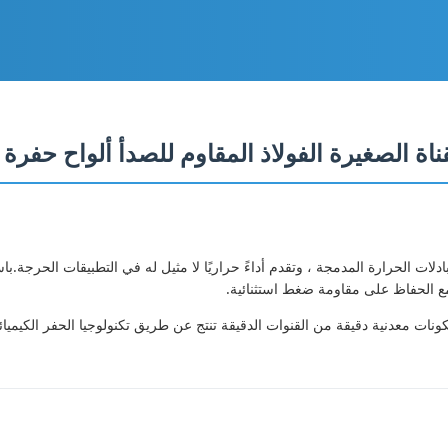
ائية من Xinhaisen الجيل القادم من مبادلات الحرارة المدمجة ، وتقدم أداءً حراريًا لا مثيل له في الت
مع الحفاظ على مقاومة ضغط استثنائية.
رة المطبوعة) هي مكونات معدنية دقيقة من القنوات الدقيقة تنتج عن طريق تكنولوجيا الح