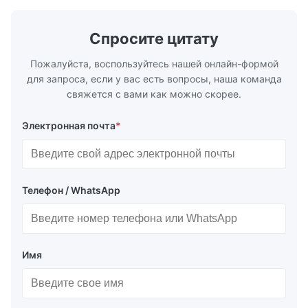
пластмасс под давлением, литья под
применени
давлением и других ...
обслужив..
Спросите цитату
Пожалуйста, воспользуйтесь нашей онлайн-формой
для запроса, если у вас есть вопросы, наша команда
свяжется с вами как можно скорее.
Электронная почта
*
Телефон / WhatsApp
Имя