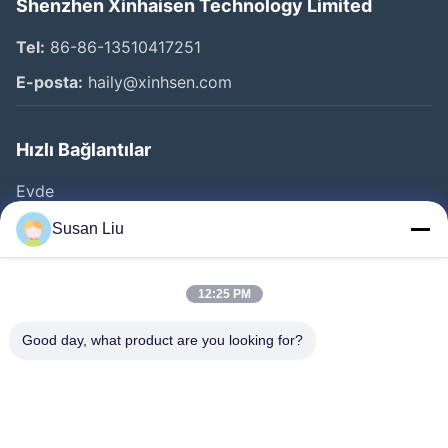
Shenzhen Xinhaisen Technology Limited
Tel:
86-86-13510417251
E-posta:
haily@xinhsen.com
Hızlı Bağlantılar
Evde
Ürünler
Susan Liu
VİDEOLAR
Hakkımızda
12:25 PM
Fabrika Turu
Good day, what product are you looking for?
Kalite Kontrolü
Bize Ulaşın
Haberler