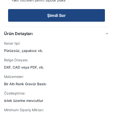
Yakıt hücreleri pemfc bipolar plaka
Şimdi Sor
Ürün Detayları
Kenar tipi:
Pürüzsüz, çapaksız vb.
Belge Dosyası:
DXF, CAD veya PDF, vb.
Malzemeler:
Bir Altı Renk Gravür Baskı
Özelleştirme:
istek üzerine mevcuttur
Minimum Sipariş Miktarı: