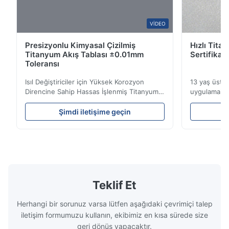
B*a
VIDEO
B
Presizyonlu Kimyasal Çizilmiş
Hızlı Tita
Feb 10.2026
Titanyum Akış Tablası ±0.01mm
Sertifikal
So good!
Toleransı
Isıl Değiştiriciler için Yüksek Korozyon
13 yaş üstüH
A*a
Direncine Sahip Hassas İşlenmiş Titanyum
uygulamalar 
A
Akış Plakaları Akış Plakası Genel
uzmanlık.ISO
BakışXinhaisen Technology, plastik
teslim sürel
Dec 17.2025
Şimdi iletişime geçin
Ş
enjeksiyon kalıplama, döküm ve diğer
Yüksek perf
pretty good
endüstriyel uygulamalar için yüksek
titanyum ka
hassasiyetli kimyasal olarak işlenmiş akış
Endüstriler
plakaları üretiminde uzmanlaşmışt...
görev ...
Teklif Et
Herhangi bir sorunuz varsa lütfen aşağıdaki çevrimiçi talep
iletişim formumuzu kullanın, ekibimiz en kısa sürede size
geri dönüş yapacaktır.