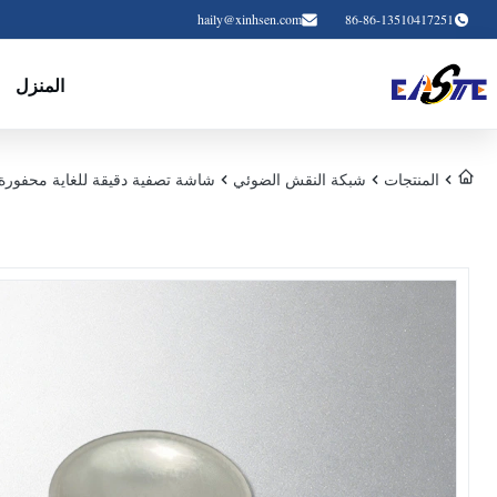
haily@xinhsen.com
86-86-13510417251
المنزل
المنتجات
شبكة النقش الضوئي
شاشة تصفية دقيقة للغاية محفورة 