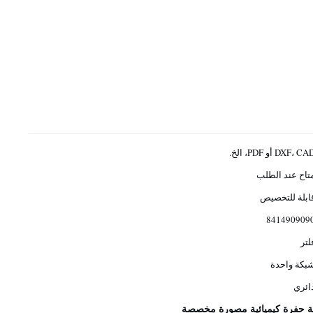
DXF، C أو PDF، الخ.
تاح عند الطلب
ابلة للتخصيص
841490909
لتر
بكة واحدة
ائري
 حفرة كيميائية مصورة مخصصة