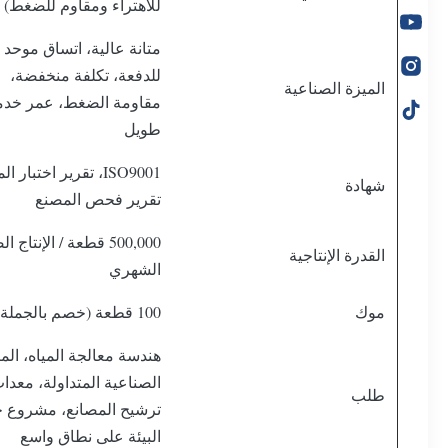
للاهتراء ومقاوم للضغط)
متانة عالية، اتساق موحد
للدفعة، تكلفة منخفضة،
الميزة الصناعية
مقاومة الضغط، عمر خدم
طويل
ISO9001، تقرير اختبار ا
شهادة
تقرير فحص المصنع
500,000 قطعة / الإنتاج
القدرة الإنتاجية
الشهري
موك
100 قطعة (خصم بالجملة)
هندسة معالجة المياه، المي
الصناعية المتداولة، معدا
طلب
ترشيح المصانع، مشروع ح
البيئة على نطاق واسع