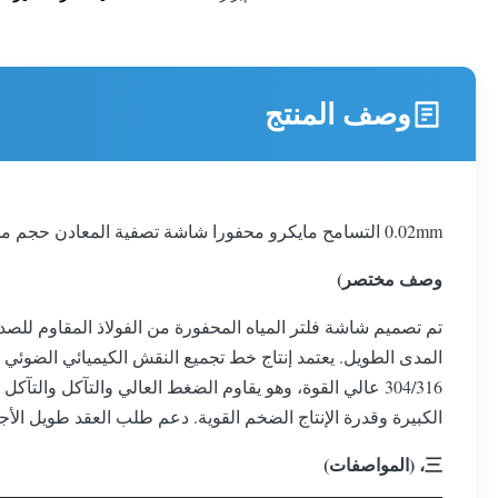
وصف المنتج
0.02mm التسامح مايكرو محفورا شاشة تصفية المعادن حجم مخصص الفولاذ المقاوم للصدأ النقش تصفية المياه الشاشة للمعدات الدقيقة
وصف مختصر)
تم تصميم شاشة فلتر المياه المحفورة من الفولاذ المقاوم للص
المدى الطويل. يعتمد إنتاج خط تجميع النقش الكيميائي الضوئي ا
304/316 عالي القوة، وهو يقاوم الضغط العالي والتآكل وا
الكبيرة وقدرة الإنتاج الضخم القوية. دعم طلب العقد طويل الأج
三، (المواصفات)