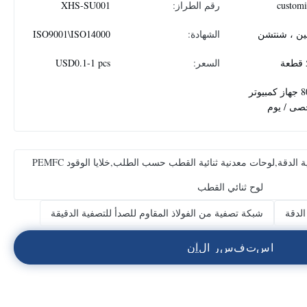
custom
رقم الطراز:
XHS-SU001
ين ، شنتشن
الشهادة:
ISO9001\ISO14000
السعر:
USD0.1-1 pcs
8000 جهاز كمبيوتر
ى / يوم
لوحات معدنية ثنائية القطب عالية الدقة,لوحات معدنية ثنائية القطب حسب الطلب,خلايا الوقود PEMFC
لوح ثنائي القطب
لدقة
شبكة تصفية من الفولاذ المقاوم للصدأ للتصفية الدقيقة
ا
س
ت
ف
س
ر
ا
ل
آ
ن