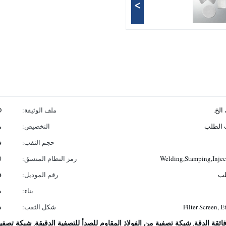
>
الخ.
ملف الوثيقة:
AD
ب الطلب
التخصيص:
م
حجم الثقب:
ق
Welding,Stamping,Inje
رمز النظام المنسق:
0
لب
رقم الموديل:
ف
بناء:
ش
Filter Screen, 
شكل الثقب:
د
ئقة الدقة
شبكة تصفية من الفولاذ المقاوم للصدأ للتصفية الدقيقة
شبكة تصفية
,
,