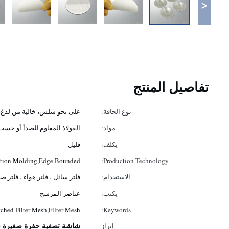
<
تفاصيل المنتج
نوع الحافة:
على نحو سلس، خالية من لدغ، 
مواد:
الفولاذ المقاوم للصدأ أو حس
يكلف:
قليل
ction Molding,Edge Bounded
Production Technology:
الاستخدام:
فلتر سائل ، فلتر هواء ، فلتر ص
يكتب:
عناصر المرشح
Etched Filter Mesh,Filter Mesh
Keywords:
شاشة تصفية حفرة صغيرة فا
إبراز