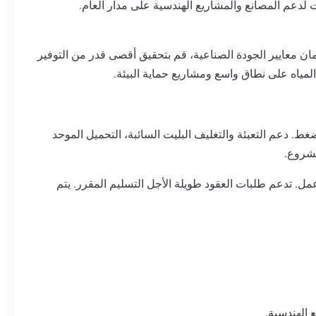
ت لدعم المصانع والمشاريع الهندسية على مدار العام.
مان معايير الجودة الصناعية، قم بتحقيق أقصى قدر من التوفير
مياه على نطاق واسع ومشاريع حماية البيئة.
. دعم التعبئة والتغليف البليت السائبة، التحميل الموحد
مشروع.
يرة ضمن 500 قطعة يتم تسليمها خلال 5 أيام عمل ؛ يتم تسليم طلبات الدفعات الكبيرة خلال 7-10 أيام عمل. تدعم طلبات العقود طويلة الأجل التسليم المقرر. يتم