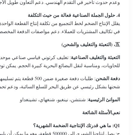
وعدم حدوث تأخير في التقدم الهندسي. دعم التعاون طويل الأجل ف
4. حلول الجملة الصناعية فعالة من حيث التكلفة
يقلل الإنتاج الضخم لخط التجميع من تكلفة إنتاج القطعة الواح
في تكاليف المشتريات للعملاء. دعم مواصفات الدفعة المخصصة ل
五، (التعبئة والتغليف والشحن)
التعبئة والتغليف الصناعية
: تغليف كرتوني قياسي صناعي موحد، و
للحاويات، ومناسبة لنقل البضائع البحرية كبيرة الحجم. يمكن توف
دفعة الشحن
شحنها بشكل رئيسي عن طريق البحر للسلع السائبة، ودعم تحميل
الموانئ الرئيسية
: شنتشن، نينغبو، شنغهاي، تشينغداو
نعم,الأسئلة الشائعة
Q1: ما هي قدرتك الإنتاجية الضخمة الشهرية؟
ج: يصل إنتاجنا الشهري إلى 500000 قطعة، وهو ما يمكن أن يلبي بشكل كامل طلب طلبات الدفعات الصناعية واسعة النطاق والمشاريع الهندسية.