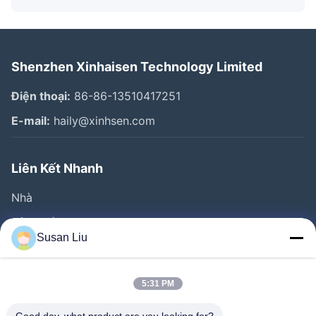
Shenzhen Xinhaisen Technology Limited
Điện thoại:
86-86-13510417251
E-mail:
haily@xinhsen.com
Liên Kết Nhanh
Nhà
Sản Phẩm
Susan Liu
Video
Về Chúng Tôi
5:31 PM
Tham Quan Nhà Máy