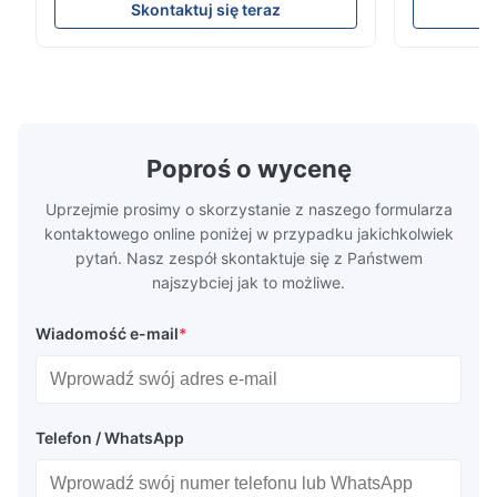
przepływowejXinhaisen Technology
kompleksow
Dec 17.2025
Skontaktuj się teraz
specjalizuje się w produkcji
konkurencyjn
pretty good
wysokoprecyzyjnych płyt przepływowych z
Uzyskaj na
chemią etynową do formowania
trawienia t
wtryskowego plastiku, odlewania na maty i
wydajnościB
innych zastosowa...
Poproś o wycenę
Uprzejmie prosimy o skorzystanie z naszego formularza
kontaktowego online poniżej w przypadku jakichkolwiek
pytań. Nasz zespół skontaktuje się z Państwem
najszybciej jak to możliwe.
Wiadomość e-mail
*
Telefon / WhatsApp