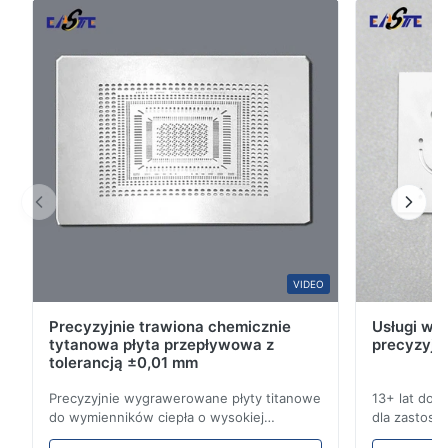
5
100%
for large-scale engineering filtration.Factory ...
4
0
3
0
2
0
1
0
A*a
A
Mar 10.2026
This product is really precise.
B*a
VIDEO
B
Precyzyjnie trawiona chemicznie
Usługi wyt
Feb 10.2026
tytanowa płyta przepływowa z
precyzyjn
So good!
tolerancją ±0,01 mm
Precyzyjnie wygrawerowane płyty titanowe
13+ lat doś
A*a
do wymienników ciepła o wysokiej
dla zastoso
A
odporności na korozję Przegląd płyty
przemysłowy