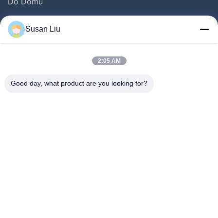
Do Domu
Produkty
Susan Liu
Filmy
O Nas
2:05 AM
Wycieczka Po Fabryce
Good day, what product are you looking for?
Kontrola Jakości
Skontaktuj Się Z Nami
Nowości
Sprawy
Chodź Za Nami.