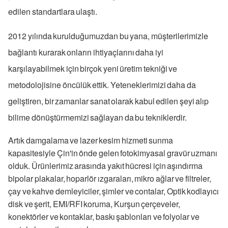
edilen standartlara ulaştı.
2012 yılında kurulduğumuzdan bu yana, müşterilerimizle
bağlantı kurarak onların ihtiyaçlarını daha iyi
karşılayabilmek için birçok yeni üretim tekniği ve
metodolojisine öncülük ettik. Yeteneklerimizi daha da
geliştiren, bir zamanlar sanat olarak kabul edilen şeyi alıp
bilime dönüştürmemizi sağlayan da bu tekniklerdir.
Artık damgalama ve lazer kesim hizmeti sunma
kapasitesiyle Çin'in önde gelen fotokimyasal gravür uzmanı
olduk. Ürünlerimiz arasında yakıt hücresi için aşındırma
bipolar plakalar, hoparlör ızgaraları, mikro ağlar ve filtreler,
çay ve kahve demleyiciler, şimler ve contalar, Optik kodlayıcı
disk ve şerit, EMI/RFI koruma, Kurşun çerçeveler,
konektörler ve kontaklar, baskı şablonları ve folyolar ve