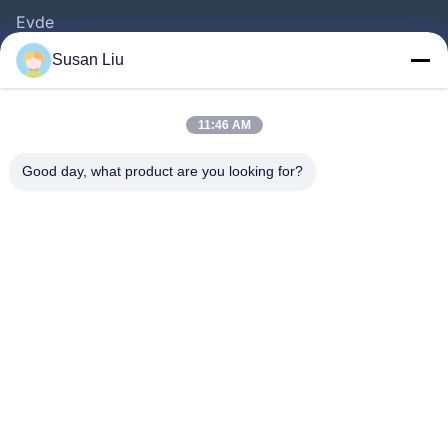
Evde
Ürünler
Susan Liu
VİDEOLAR
Hakkımızda
11:46 AM
Fabrika Turu
Good day, what product are you looking for?
Kalite Kontrolü
Bize Ulaşın
Haberler
Davalar
Bizi Takip Edin.