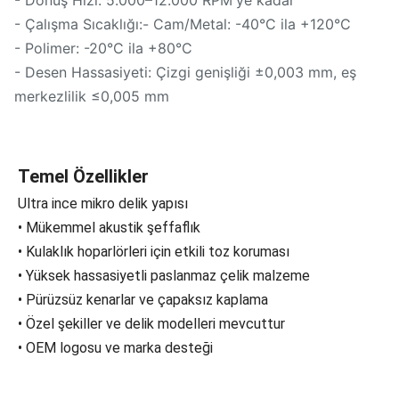
- Dönüş Hızı: 5.000–12.000 RPM'ye kadar
- Çalışma Sıcaklığı:- Cam/Metal: -40°C ila +120°C
- Polimer: -20°C ila +80°C
- Desen Hassasiyeti: Çizgi genişliği ±0,003 mm, eş
merkezlilik ≤0,005 mm
Temel Özellikler
Ultra ince mikro delik yapısı
• Mükemmel akustik şeffaflık
• Kulaklık hoparlörleri için etkili toz koruması
• Yüksek hassasiyetli paslanmaz çelik malzeme
• Pürüzsüz kenarlar ve çapaksız kaplama
• Özel şekiller ve delik modelleri mevcuttur
• OEM logosu ve marka desteği