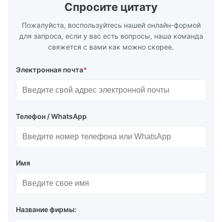
distribution in production processes. Flow
structural 
Спросите цитату
Plate Features Complex, Burr
(surgical to
Пожалуйста, воспользуйтесь нашей онлайн-формой
для запроса, если у вас есть вопросы, наша команда
свяжется с вами как можно скорее.
Электронная почта
*
Телефон / WhatsApp
Имя
Название фирмы: