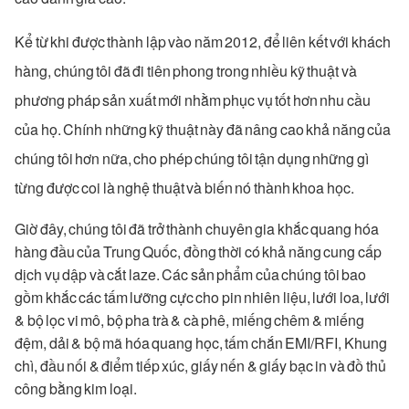
Kể từ khi được thành lập vào năm 2012, để liên kết với khách
hàng, chúng tôi đã đi tiên phong trong nhiều kỹ thuật và
phương pháp sản xuất mới nhằm phục vụ tốt hơn nhu cầu
của họ. Chính những kỹ thuật này đã nâng cao khả năng của
chúng tôi hơn nữa, cho phép chúng tôi tận dụng những gì
từng được coi là nghệ thuật và biến nó thành khoa học.
Giờ đây, chúng tôi đã trở thành chuyên gia khắc quang hóa
hàng đầu của Trung Quốc, đồng thời có khả năng cung cấp
dịch vụ dập và cắt laze. Các sản phẩm của chúng tôi bao
gồm khắc các tấm lưỡng cực cho pin nhiên liệu, lưới loa, lưới
& bộ lọc vi mô, bộ pha trà & cà phê, miếng chêm & miếng
đệm, dải & bộ mã hóa quang học, tấm chắn EMI/RFI, Khung
chì, đầu nối & điểm tiếp xúc, giấy nến & giấy bạc in và đồ thủ
công bằng kim loại.