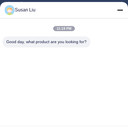
Sản Phẩm
Susan Liu
Video
Về Chúng Tôi
11:19 PM
Tham Quan Nhà Máy
Good day, what product are you looking for?
Kiểm Soát Chất Lượng
Liên Hệ Chúng Tôi
Tin Tức
Các Vụ Án
Đi Theo Chúng Tôi.