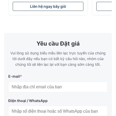
Resistance Flow Plate Overview Xinhaisen
applications.
very good.
Technology specializes in manufacturing
solutions wi
Liên hệ ngay bây giờ
L
high-precision chemically etched flow
instant quo
plates for plastic injection molding, die
for High-Pe
casting, and other industrial applications.
Industries 
Our flow plates offer superior flow control,
solutions po
exceptional durability, and precise channel
components
geometries that optimize material
(heat-resist
distribution in production processes. Flow
structural 
Yêu cầu Đặt giá
Plate Features Complex, Burr
(surgical to
Vui lòng sử dụng biểu mẫu liên lạc trực tuyến của chúng
tôi dưới đây nếu bạn có bất kỳ câu hỏi nào, nhóm của
chúng tôi sẽ liên lạc lại với bạn càng sớm càng tốt.
E-mail
*
Điện thoại / WhatsApp