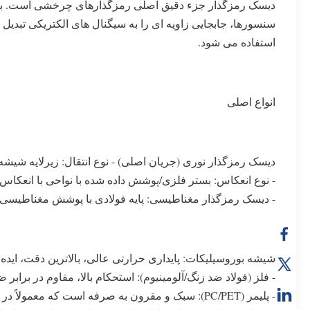
دیسک رمزگذار جزء دقیق اصلی رمزگذارهای چرخشی است. با 
سنسورها، جابجایی زاویه ای را به سیگنال های الکتریکی تبد
استفاده می شود.
انواع اصلی
دیسک رمزگذار نوری (جریان اصلی) - نوع انتقال: زیرلایه شیشه
- نوع انعکاس: بستر فلزی/پوشش داده شده با نواحی با انعکاس
- دیسک رمزگذار مغناطیسی: پایه فولادی با پوشش مغناطیسی، مغناطیسی شده با قطب های معمولی NS. با سنسوره
شیشه بوروسیلیکات: پایداری حرارتی عالی، بالاترین دقت، ایده 
- فلز (فولاد ضد زنگ/آلومینیوم): استحکام بالا، مقاوم در برا
- پلیمر (PC/PET): سبک و مقرون به صرفه است که معمولاً در لوازم الکترونیکی مصرفی و موتورهای کوچک استفاده می شود.