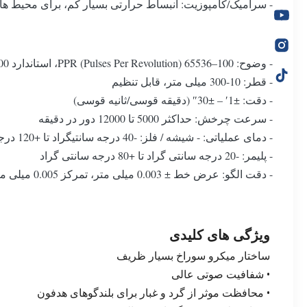
- سرامیک/کامپوزیت: انبساط حرارتی بسیار کم، برای محیط های 
- وضوح: 100–65536 PPR (Pulses Per Revolution)، استاندارد 1000–2000 PPR
- قطر: 10-300 میلی متر، قابل تنظیم
- دقت: ±1′ – ±30″ (دقیقه قوسی/ثانیه قوسی)
- سرعت چرخش: حداکثر 5000 تا 12000 دور در دقیقه
- دمای عملیاتی: - شیشه / فلز: -40 درجه سانتیگراد تا +120 درجه سانتیگراد
- پلیمر: -20 درجه سانتی گراد تا +80 درجه سانتی گراد
- دقت الگو: عرض خط ± 0.003 میلی متر، تمرکز 0.005 میلی متر
ویژگی های کلیدی
ساختار میکرو سوراخ بسیار ظریف
• شفافیت صوتی عالی
• محافظت موثر از گرد و غبار برای بلندگوهای هدفون