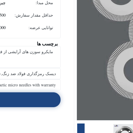
محل مبدا:
چین
حداقل مقدار سفارش:
500 عدد
توانایی عرضه:
8000 عدد در
برچسب ها
مایکرو سوزن های آرایشی از ف
دیسک رمزگذاری فولاد ضد زنگ,
tic micro needles with warranty