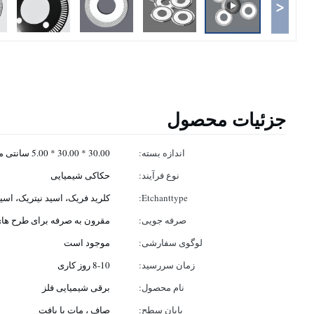
<
جزئیات محصول
اندازه بسته:
30.00 * 30.00 * 5.00 سانتی متر
نوع فرآیند:
حکاکی شیمیایی
Etchanttype:
کلرید فریک، اسید نیتریک، اسی
صرفه جویی:
مقرون به صرفه برای طرح های
لوگوی سفارشی:
موجود است
زمان سررسید:
8-10 روز کاری
نام محصول:
برقی شیمیایی فلز
پایان سطح:
صاف ، مات یا بافت