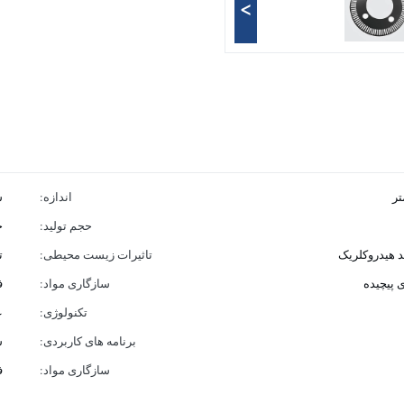
>
اندازه:
س
حجم تولید:
ح
د هیدروکلریک
تاثیرات زیست محیطی:
ت
 پیچیده
سازگاری مواد:
ف
تکنولوژی:
ع
برنامه های کاربردی:
س
سازگاری مواد:
ف