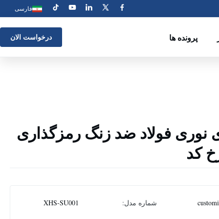
فارسی
پرونده ها
درخواست الان
نوری فولاد ضد زنگ رمزگذاری
خ کد
custom
شماره مدل:
XHS-SU001