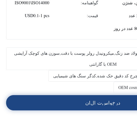
، شنژن
گواهینامه:
ISO9001\ISO14000
قیمت:
USD0.1-1 pcs
 روز
ولاد ضد زنگ,میکرونیدل رولر پوست با دقت,سوزن های کوچک آرایشی
OEM با گارانتی
چرخ کد دقیق حک شده,کدگر سنگ های شیمیایی
OEM cosme
د
ر
خ
و
ا
س
ت
ا
ل
ا
ن