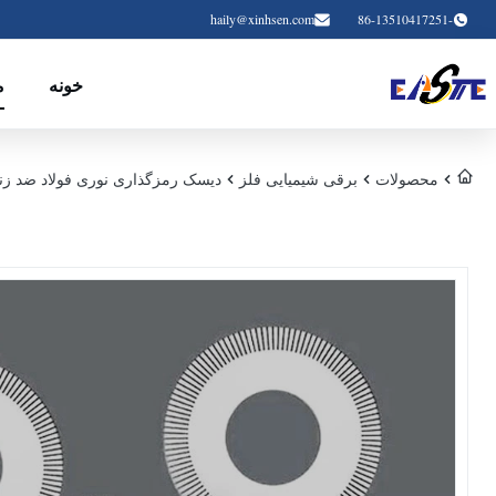
haily@xinhsen.com
-86-13510417251
خونه
م
محصولات
برقی شیمیایی فلز
دیسک رمزگذاری نوری فولاد ضد ز