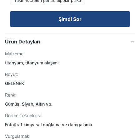
Yakıt hücreleri pemfc bipolar plaka
Şimdi Sor
Ürün Detayları
Malzeme:
titanyum, titanyum alaşımı
Boyut:
GELENEK
Renk:
Gümüş, Siyah, Altın vb.
Üretim Teknolojisi:
Fotoğraf kimyasal dağlama ve damgalama
Vurgulamak