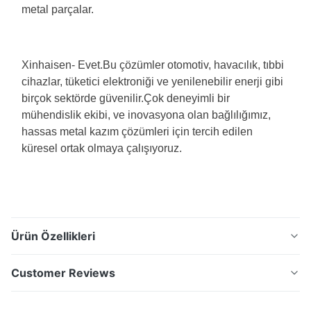
metal parçalar.
Xinhaisen
- Evet.
Bu çözümler otomotiv, havacılık, tıbbi
cihazlar, tüketici elektroniği ve yenilenebilir enerji gibi
birçok sektörde güvenilir.Çok deneyimli bir
mühendislik ekibi, ve inovasyona olan bağlılığımız,
hassas metal kazım çözümleri için tercih edilen
küresel ortak olmaya çalışıyoruz.
Ürün Özellikleri
Portafilter Puck Screen Filter Paslanmaz Çelik Ağı
Customer Reviews
Paslanmaz Çelik Tamper Portafilter Ekranı - özellikle
espresso makinesi tamperleri için tasarlanmış bir