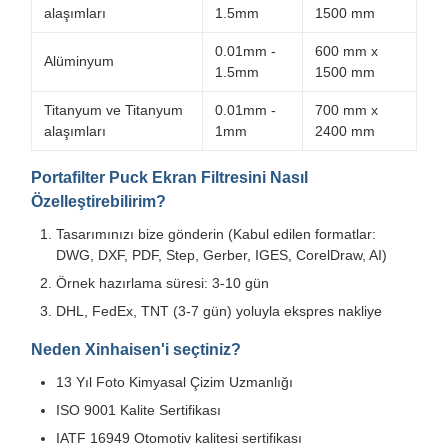
alaşımları
1.5mm
1500 mm
0.01mm -
600 mm x
Alüminyum
1.5mm
1500 mm
Titanyum ve Titanyum
0.01mm -
700 mm x
alaşımları
1mm
2400 mm
Portafilter Puck Ekran Filtresini Nasıl
Özelleştirebilirim?
Tasarımınızı bize gönderin (Kabul edilen formatlar:
DWG, DXF, PDF, Step, Gerber, IGES, CorelDraw, AI)
Örnek hazırlama süresi: 3-10 gün
DHL, FedEx, TNT (3-7 gün) yoluyla ekspres nakliye
Neden Xinhaisen'i seçtiniz?
13 Yıl Foto Kimyasal Çizim Uzmanlığı
ISO 9001 Kalite Sertifikası
IATF 16949 Otomotiv kalitesi sertifikası