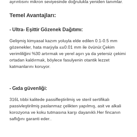
ayrıntısını mikron seviyesinde doğrulukla yeniden tanımlar.
Temel Avantajları:
- Ultra- Eşittir Gözenek Dağıtımı:
Gelişmiş kimyasal kazım yoluyla elde edilen 0.1-0.5 mm
gözenekler, hata marjıyla ≤±0.01 mm ile övünür.Çekim
verimliliğini %30 artırmak ve yerel aşırı ya da yetersiz çekimi
ortadan kaldırmak, böylece fasulyenin otantik lezzet
katmanlarını koruyor.
- Gıda güvenliği:
316L tıbbi kalitede passifleştirilmiş ve steril sertifikalı
passivleştirilmiş paslanmaz çelikten yapılmış, asit ve alkali
korozyona ve koku tutmasına karşı dayanıklı.Her fincanın
saflığını garanti eder..