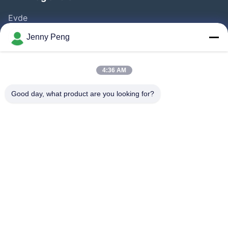
Evde
Ürünler
Jenny Peng
VİDEOLAR
Hakkımızda
4:36 AM
Fabrika Turu
Good day, what product are you looking for?
Kalite Kontrolü
Bize Ulaşın
Haberler
Davalar
Bizi Takip Edin.